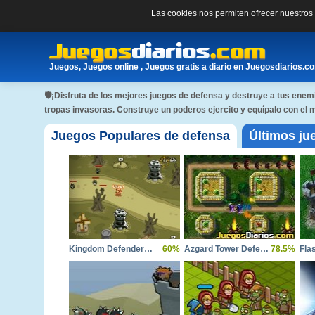
Las cookies nos permiten ofrecer nuestro
Juegos, Juegos online , Juegos gratis a diario en Juegosdiarios.c
🛡¡Disfruta de los mejores juegos de defensa y destruye a tus enemi
tropas invasoras. Construye un poderos ejercito y equípalo con el m
Juegos Populares de defensa
Últimos ju
Kingdom Defender Tower Defense
60%
Azgard Tower Defense
78.5%
Fla