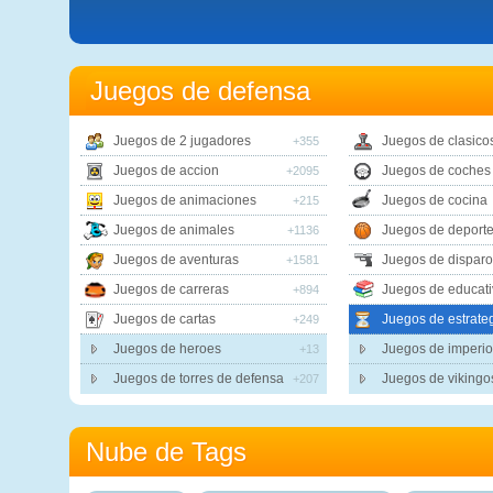
Juegos de defensa
Juegos de 2 jugadores
Juegos de clasico
+355
Juegos de accion
Juegos de coches
+2095
Juegos de animaciones
Juegos de cocina
+215
Juegos de animales
Juegos de deport
+1136
Juegos de aventuras
Juegos de disparo
+1581
Juegos de carreras
Juegos de educati
+894
Juegos de cartas
Juegos de estrate
+249
Juegos de heroes
Juegos de imperio
+13
Juegos de torres de defensa
Juegos de vikingo
+207
Nube de Tags