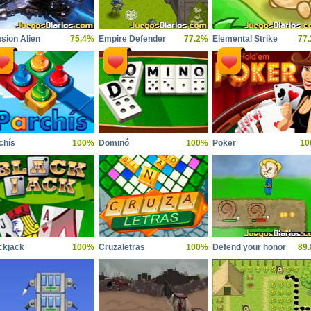
asion Alien
75.4%
Empire Defender
77.2%
Elemental Strike
77
chís
100%
Dominó
100%
Poker
10
ckjack
100%
Cruzaletras
100%
Defend your honor
89