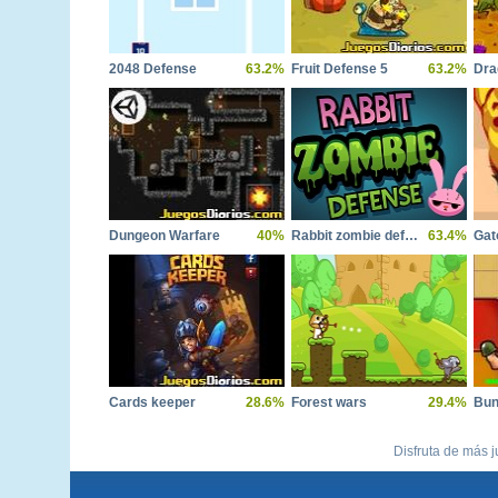
2048 Defense
63.2%
Fruit Defense 5
63.2%
Dra
Dungeon Warfare
40%
Rabbit zombie defense
63.4%
Gat
Cards keeper
28.6%
Forest wars
29.4%
Bun
Disfruta de más j