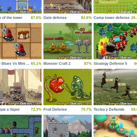
e of the tower
87.6%
Gate defense
82.6%
Camp tower defense
26
Tiny Blues Vs Mini Reds
65.1%
Monster Craft 2
87%
Strategy Defense 5
6
que a Vapor
72.3%
Fruit Defense
70.7%
Teclea y Defiende
69