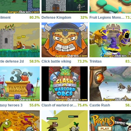
ilment
80.3%
Defense Kingdom
32%
Fruit Legions Monsters Siege
73
tle defense 2d
58.5%
Click battle viking
73.3%
Trinitas
83
tasy heroes 3
55.6%
Clash of warlord orcs
75.4%
Castle Rush
58