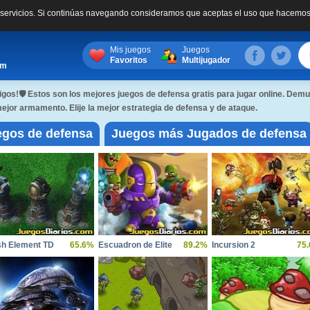
s servicios. Si continúas navegando consideramos que aceptas el uso que hacemos
Mis juegos
Juegos
Favoritos
Multijugador
om
gos!🛡 Estos son los mejores juegos de defensa gratis para jugar online. Demue
ejor armamento. Elije la mejor estrategia de defensa y de ataque.
egos de defensa
Juegos más Jugados de defensa
sh Element TD
65.6%
Escuadron de Elite
89.2%
Incursion 2
75