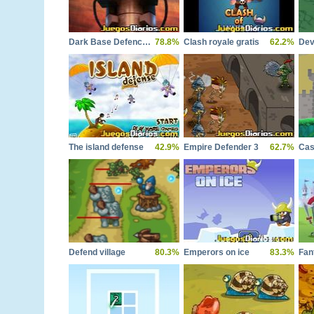
Dark Base Defence Reloaded
78.8%
Clash royale gratis
62.2%
Dev
The island defense
42.9%
Empire Defender 3
62.7%
Cas
Defend village
80.3%
Emperors on ice
83.3%
Fan