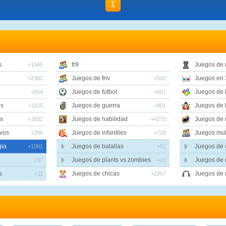
1
s
fr9
Juegos de
+1545
Juegos de friv
Juegos en 
+2382
+502
Juegos de futbol
Juegos de 
+554
+601
es
Juegos de guerra
Juegos de 
+1125
+901
s
Juegos de habilidad
Juegos de 
+1832
+4273
vos
Juegos de infantiles
Juegos mul
+296
+718
gia
Juegos de batallas
Juegos de 
+1061
+91
Juegos de plants vs zombies
Juegos de 
+37
+22
s
Juegos de chicas
Juegos de 
+11
+2257