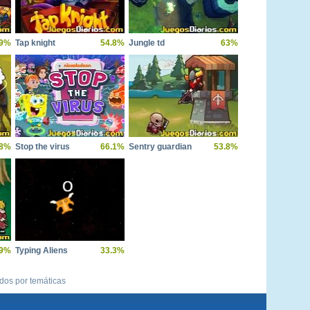
.9%
Tap knight
54.8%
Jungle td
63%
.8%
Stop the virus
66.1%
Sentry guardian
53.8%
.9%
Typing Aliens
33.3%
ídos por temáticas