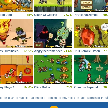
gon Dish
75%
Clash Of Goblins
76.7%
Pirates vs zombie
60
os Criminales
61.5%
Angry necromancer
71.4%
Fruit Zombie Defense 2
77
ny Flags 2
84.6%
Click Battle
75%
Phantom Imperial
90
uegos usando nuestro Paginador de contenido, hay miles de juegos gratis distribu