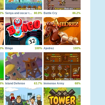
.2%
Senya and oscar the fearless adventure
80.9%
Battle Cry
86.2%
0%
Bingo
100%
Ajedrez
100%
.8%
Island Defense
63.7%
Immense Army
68%