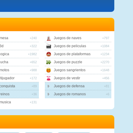
 mesa
Juegos de naves
+240
+797
3d
Juegos de peliculas
+322
+1084
logica
Juegos de plataformas
+1982
+1234
lucha
Juegos de puzzle
+652
+2270
motos
Juegos sangrientos
+988
+1648
tijugador
Juegos de vestir
+172
+456
conquista
Juegos de defensa
+89
+81
reinos
Juegos de romanos
+36
+6
musica
+131