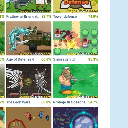
.1%
Fratboy girlfriend defense
83.7%
Tower defense
74.9%
6%
Age of Defense 6
60.6%
Slime rush td
85.3%
.9%
The Leon Wars
68.8%
Protege tu Cosecha
54.7%