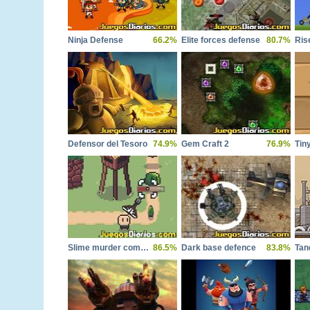
Ninja Defense
66.2%
Elite forces defense
80.7%
Ris
Defensor del Tesoro
74.9%
Gem Craft 2
76.9%
Slime murder company
86.5%
Dark base defence
83.8%
Tan