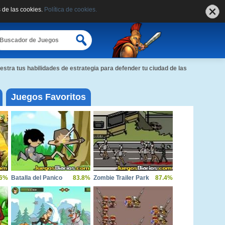
 de las cookies.
Política de cookies.
stra tus habilidades de estrategia para defender tu ciudad de las
Juegos Favoritos
.6%
Batalla del Panico
83.8%
Zombie Trailer Park
87.4%