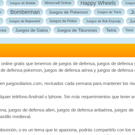
Happy Wheels
Minecraft Online
r
Juegos de Bubble
Juego
Bomberman
J
Juegos de Pokemon
s
Juegos de Tetris
Ju
Juegos de Poker
Juegos de Bejeweled
Juegos de Bob Esponja
ores
Juegos de Gatos
Juegos de Tiburones
Tetris
Tetris
os online gratis que tenemos de juegos de defensa, juegos de defensa
 de defensa pokemon, juegos de defensa aérea y juegos de defensa de
en juegosdiarios.com, revisados cada semana para mantener los nive
uier teléfono Android o Iphone. Sin más requerimientos que tener wi fi
a, juegos de defensa alien, juegos de defensa antiaérea, juegos de 
astillo medieval.
obsesión, o es un tema que te apasiona, podrás compartirlo con los m