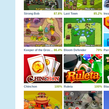
Strong Bob
87.8%
Last Town
85.2%
Inv
Keeper of the Grove 3
86.4%
Bloom Defender
79%
Par
Chinchon
100%
Ruleta
100%
Bla