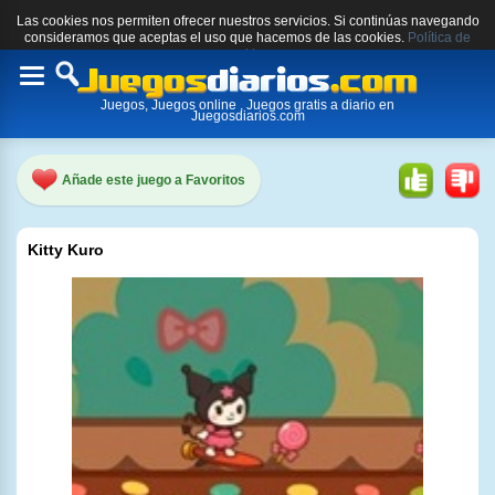
Las cookies nos permiten ofrecer nuestros servicios. Si continúas navegando
consideramos que aceptas el uso que hacemos de las cookies.
Política de
cookies.
Toggle
Juegos, Juegos online , Juegos gratis a diario en
navigation
Juegosdiarios.com
Añade este juego a Favoritos
Kitty Kuro