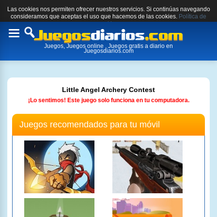
Las cookies nos permiten ofrecer nuestros servicios. Si continúas navegando
consideramos que aceptas el uso que hacemos de las cookies.
Política de
cookies.
Toggle
Juegos, Juegos online , Juegos gratis a diario en
navigation
Juegosdiarios.com
Little Angel Archery Contest
¡Lo sentimos! Este juego solo funciona en tu computadora.
Juegos recomendados para tu móvil