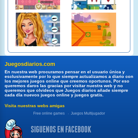
Juegosdiarios.com
En nuestra web procuramos pensar en el usuario única y
esclusivamente por lo que siempre actualizamos a diario con
los mejores juegos online que creemos oportunos. Por eso
queremos daros las gracias por visitar nuestra web y no
queremos que olvideos que Juegos diarios añade siempre
cada día nuevos juegos online y juegos gratis.
Visita nuestras webs amigas
Free online games
Juegos Multijugador