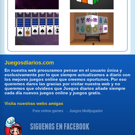
Juegosdiarios.com
En nuestra web procuramos pensar en el usuario única y
esclusivamente por lo que siempre actualizamos a diario con
los mejores juegos online que creemos oportunos. Por eso
queremos daros las gracias por visitar nuestra web y no
queremos que olvideos que Juegos diarios añade siempre
cada día nuevos juegos online y juegos gratis.
Visita nuestras webs amigas
Free online games
Juegos Multijugador