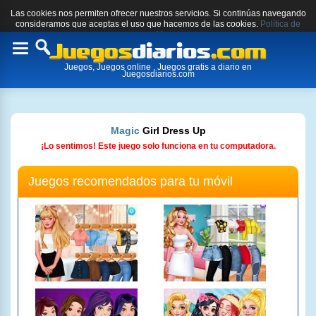
Las cookies nos permiten ofrecer nuestros servicios. Si continúas navegando
consideramos que aceptas el uso que hacemos de las cookies.
Política de
cookies.
Toggle
Juegos, Juegos online , Juegos gratis a diario en
navigation
Juegosdiarios.com
Magic
Girl Dress Up
¡Lo sentimos! Este juego solo funciona en tu computadora.
Juegos recomendados para tu móvil