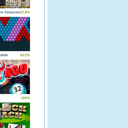
The Simpsons
72.8%
ubble
93.5%
100%