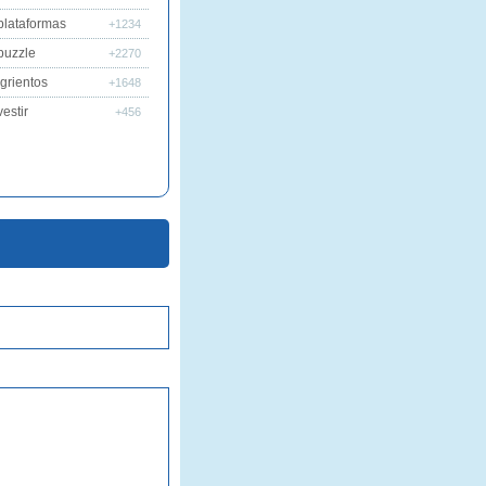
plataformas
+1234
puzzle
+2270
grientos
+1648
estir
+456