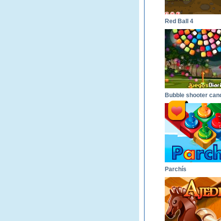
Red Ball 4
Parchís