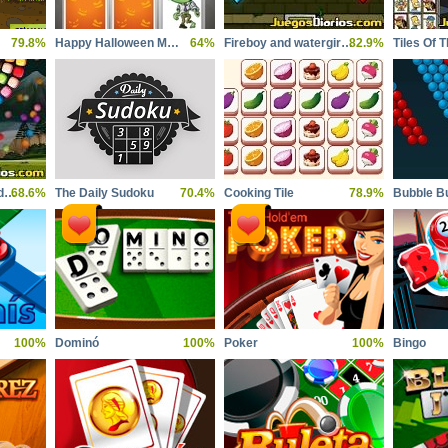
79.8%
Happy Halloween Memory
64%
Fireboy and watergirl 5 elements
82.9%
Tiles Of 
Bubble shooter candy wheel
68.6%
The Daily Sudoku
70.4%
Cooking Tile
78.9%
Bubble B
100%
Dominó
100%
Poker
100%
Bingo