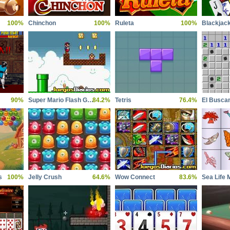
100%
Chinchon
100%
Ruleta
100%
Blackjac
90%
Super Mario Flash Game
84.2%
Tetris
76.4%
El Busca
s
100%
Jelly Crush
64.6%
Wow Connect
83.6%
Sea Life 