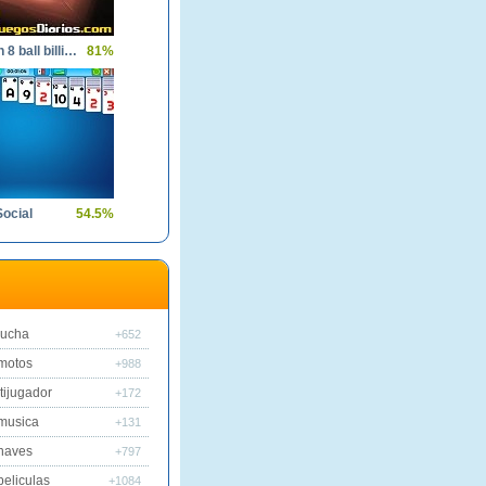
Pool clash 8 ball billiards snooker
81%
Social
54.5%
lucha
+652
motos
+988
tijugador
+172
musica
+131
naves
+797
peliculas
+1084