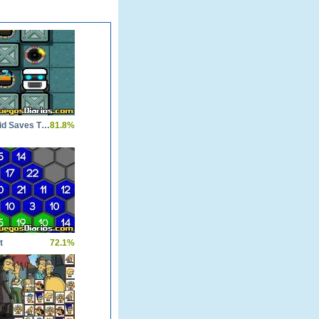
Cube Droid Saves The Galaxy
81.8%
t
72.1%