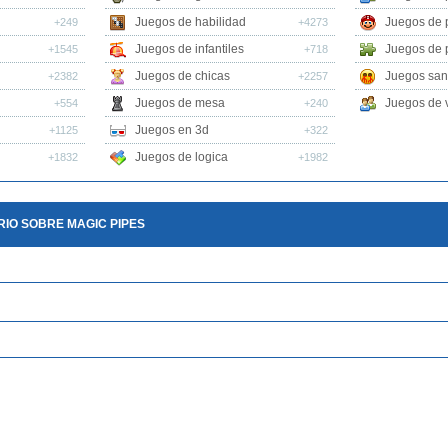
Juegos de habilidad
Juegos de 
+249
+4273
Juegos de infantiles
Juegos de 
+1545
+718
Juegos de chicas
Juegos san
+2382
+2257
Juegos de mesa
Juegos de v
+554
+240
Juegos en 3d
+1125
+322
Juegos de logica
+1832
+1982
IO SOBRE MAGIC PIPES