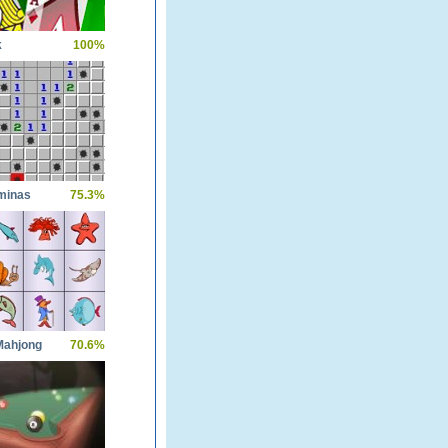
k
100%
minas
75.3%
Mahjong
70.6%