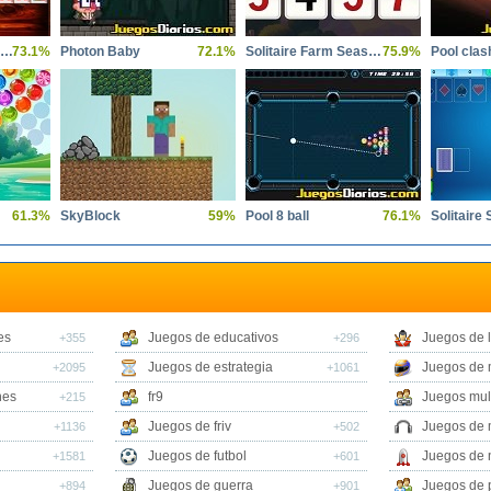
Clasico Solitario Spider
73.1%
Photon Baby
72.1%
Solitaire Farm Seasons 3
75.9%
61.3%
SkyBlock
59%
Pool 8 ball
76.1%
Solitaire 
es
Juegos de educativos
Juegos de 
+355
+296
Juegos de estrategia
Juegos de 
+2095
+1061
nes
fr9
Juegos mul
+215
Juegos de friv
Juegos de 
+1136
+502
Juegos de futbol
Juegos de 
+1581
+601
Juegos de guerra
Juegos de 
+894
+901