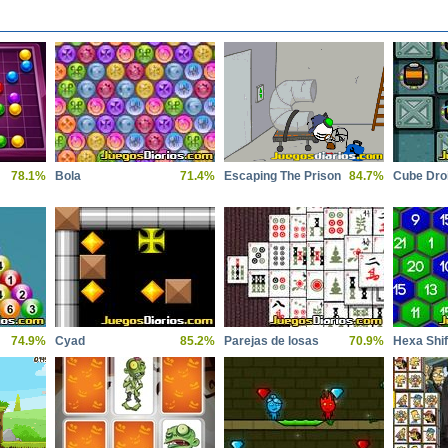
78.1%
Bola
71.4%
Escaping The Prison
84.7%
74.9%
Cyad
85.2%
Parejas de losas
70.9%
Hexa Shif