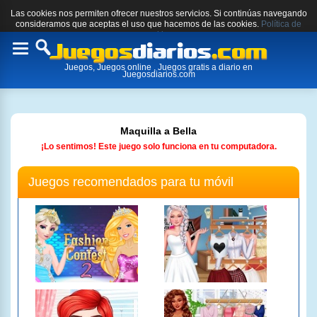
Las cookies nos permiten ofrecer nuestros servicios. Si continúas navegando
consideramos que aceptas el uso que hacemos de las cookies.
Política de
cookies.
Toggle
Juegos, Juegos online , Juegos gratis a diario en
navigation
Juegosdiarios.com
Maquilla a Bella
¡Lo sentimos! Este juego solo funciona en tu computadora.
Juegos recomendados para tu móvil