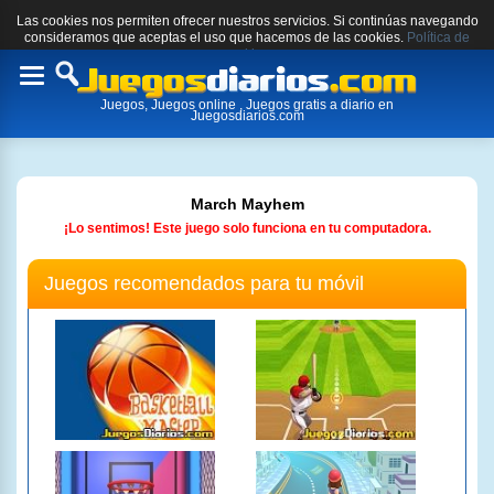
Las cookies nos permiten ofrecer nuestros servicios. Si continúas navegando
consideramos que aceptas el uso que hacemos de las cookies.
Política de
cookies.
Toggle
Juegos, Juegos online , Juegos gratis a diario en
navigation
Juegosdiarios.com
March Mayhem
¡Lo sentimos! Este juego solo funciona en tu computadora.
Juegos recomendados para tu móvil