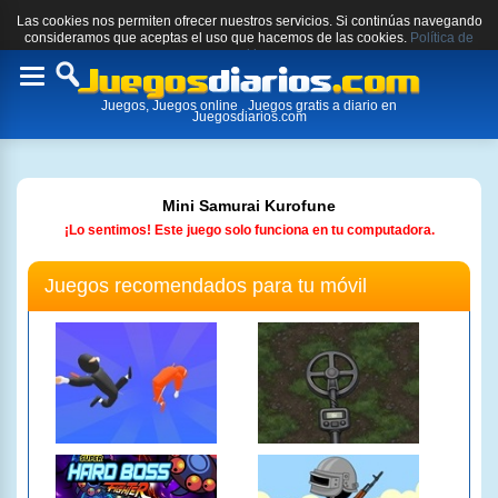
Las cookies nos permiten ofrecer nuestros servicios. Si continúas navegando
consideramos que aceptas el uso que hacemos de las cookies.
Política de
cookies.
Toggle
Juegos, Juegos online , Juegos gratis a diario en
navigation
Juegosdiarios.com
Mini Samurai Kurofune
¡Lo sentimos! Este juego solo funciona en tu computadora.
Juegos recomendados para tu móvil