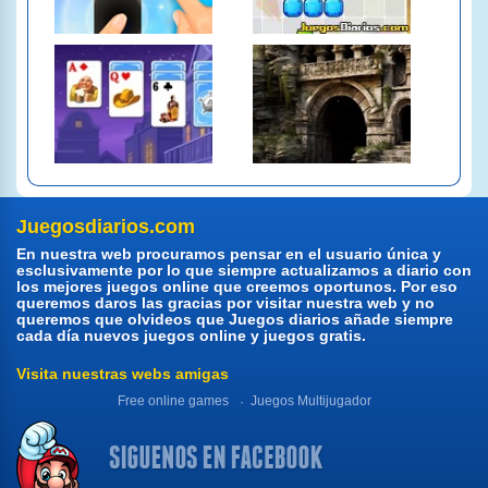
Juegosdiarios.com
En nuestra web procuramos pensar en el usuario única y
esclusivamente por lo que siempre actualizamos a diario con
los mejores juegos online que creemos oportunos. Por eso
queremos daros las gracias por visitar nuestra web y no
queremos que olvideos que Juegos diarios añade siempre
cada día nuevos juegos online y juegos gratis.
Visita nuestras webs amigas
Free online games
Juegos Multijugador