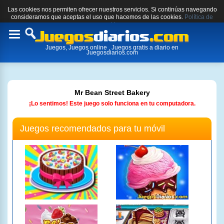
Las cookies nos permiten ofrecer nuestros servicios. Si continúas navegando
consideramos que aceptas el uso que hacemos de las cookies.
Política de
cookies.
Toggle
Juegos, Juegos online , Juegos gratis a diario en
navigation
Juegosdiarios.com
Mr Bean Street Bakery
¡Lo sentimos! Este juego solo funciona en tu computadora.
Juegos recomendados para tu móvil