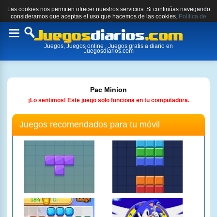
Las cookies nos permiten ofrecer nuestros servicios. Si continúas navegando
consideramos que aceptas el uso que hacemos de las cookies.
Política de
cookies.
Toggle
Juegos, Juegos online , Juegos gratis a diario en
navigation
Juegosdiarios.com
Pac Minion
¡Lo sentimos! Este juego solo funciona en tu computadora.
Juegos recomendados para tu móvil