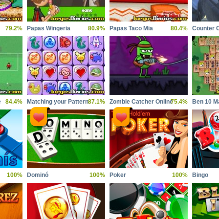
79.2%
Papas Wingeria
80.9%
Papas Taco Mia
80.4%
Counter C
e
84.4%
Matching your Pattern
87.1%
Zombie Catcher Online
75.4%
Ben 10 M
100%
Dominó
100%
Poker
100%
Bingo