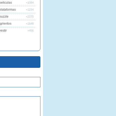
peliculas
+1084
plataformas
+1234
puzzle
+2270
grientos
+1648
estir
+456