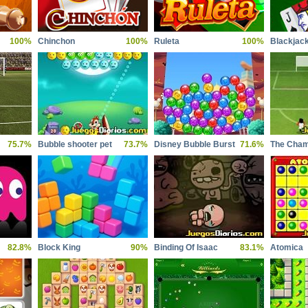
100%
Chinchon
100%
Ruleta
100%
Blackjac
75.7%
Bubble shooter pet
73.7%
Disney Bubble Burst
71.6%
The Cham
82.8%
Block King
90%
Binding Of Isaac
83.1%
Atomica