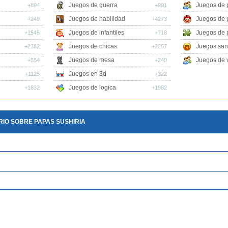
Juegos de guerra
Juegos de 
+894
+901
Juegos de habilidad
Juegos de 
+249
+4273
Juegos de infantiles
Juegos de 
+1545
+718
Juegos de chicas
Juegos san
+2382
+2257
Juegos de mesa
Juegos de v
+554
+240
Juegos en 3d
+1125
+322
Juegos de logica
+1832
+1982
IO SOBRE PAPAS SUSHIRIA