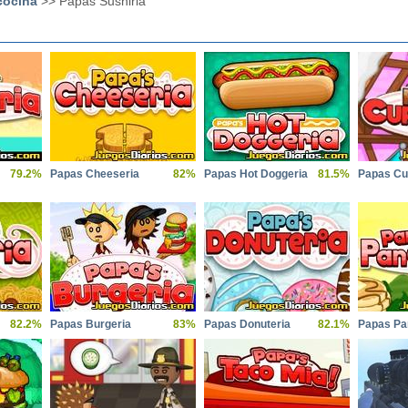
cocina
>> Papas Sushiria
79.2%
Papas Cheeseria
82%
Papas Hot Doggeria
81.5%
Papas Cu
82.2%
Papas Burgeria
83%
Papas Donuteria
82.1%
Papas Pa