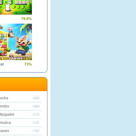
79.9%
st
73%
lucha
+652
motos
+988
tijugador
+172
musica
+131
naves
+797