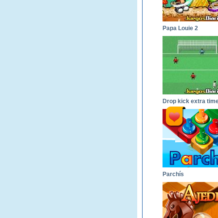
Papa Louie 2
Drop kick extra tim
Parchís