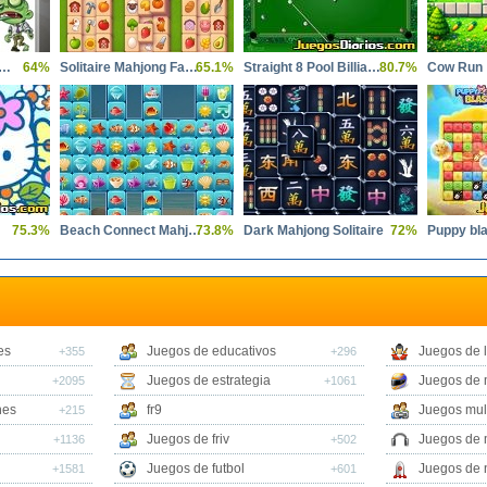
py Halloween Memory
64%
Solitaire Mahjong Farm
65.1%
Straight 8 Pool Billiards
80.7%
Cow Run
75.3%
Beach Connect Mahjong
73.8%
Dark Mahjong Solitaire
72%
Puppy bla
es
Juegos de educativos
Juegos de 
+355
+296
Juegos de estrategia
Juegos de 
+2095
+1061
nes
fr9
Juegos mul
+215
Juegos de friv
Juegos de 
+1136
+502
Juegos de futbol
Juegos de 
+1581
+601