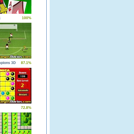
k
100%
pions 3D
87.1%
72.8%