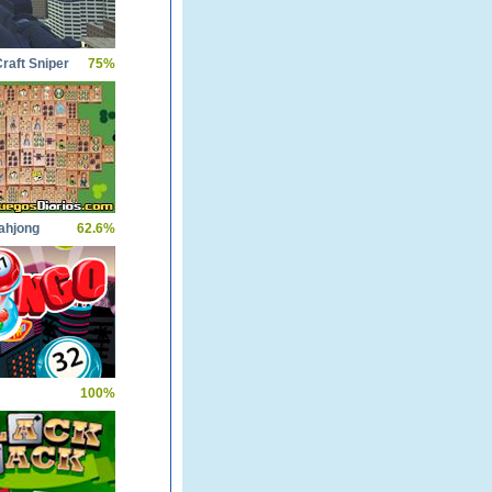
raft Sniper
75%
ahjong
62.6%
100%