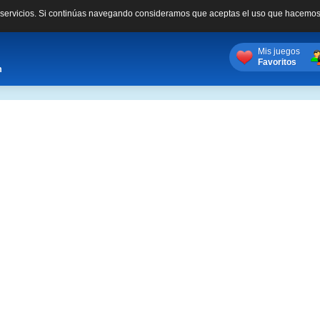
s servicios. Si continúas navegando consideramos que aceptas el uso que hacemos
Mis juegos
Favoritos
m