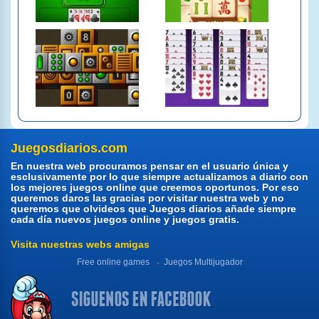
Juegosdiarios.com
En nuestra web procuramos pensar en el usuario única y
esclusivamente por lo que siempre actualizamos a diario con
los mejores juegos online que creemos oportunos. Por eso
queremos daros las gracias por visitar nuestra web y no
queremos que olvideos que Juegos diarios añade siempre
cada día nuevos juegos online y juegos gratis.
Visita nuestras webs amigas
Free online games
Juegos Multijugador