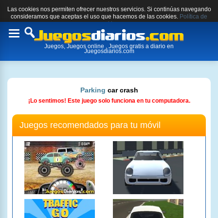
Las cookies nos permiten ofrecer nuestros servicios. Si continúas navegando
consideramos que aceptas el uso que hacemos de las cookies.
Política de
cookies.
Toggle
Juegos, Juegos online , Juegos gratis a diario en
navigation
Juegosdiarios.com
Parking
car crash
¡Lo sentimos! Este juego solo funciona en tu computadora.
Juegos recomendados para tu móvil