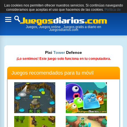
Las cookies nos permiten ofrecer nuestros servicios. Si continúas navegando
consideramos que aceptas el uso que hacemos de las cookies.
Política de
cookies.
Toggle
Juegos, Juegos online , Juegos gratis a diario en
navigation
Juegosdiarios.com
Pixi
Tower
Defence
¡Lo sentimos! Este juego solo funciona en tu computadora.
Juegos recomendados para tu móvil