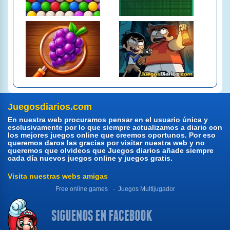
Juegosdiarios.com
En nuestra web procuramos pensar en el usuario única y
esclusivamente por lo que siempre actualizamos a diario con
los mejores juegos online que creemos oportunos. Por eso
queremos daros las gracias por visitar nuestra web y no
queremos que olvideos que Juegos diarios añade siempre
cada día nuevos juegos online y juegos gratis.
Visita nuestras webs amigas
Free online games
Juegos Multijugador