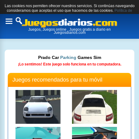
Las cookies nos permiten ofrecer nuestros servicios. Si continúas navegando
consideramos que aceptas el uso que hacemos de las cookies.
Política de
cookies.
Toggle
Juegos, Juegos online , Juegos gratis a diario en
navigation
Juegosdiarios.com
Prado Car
Parking
Games Sim
¡Lo sentimos! Este juego solo funciona en tu computadora.
Juegos recomendados para tu móvil