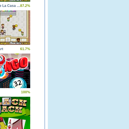
Construye La Casa de Mary
87.2%
rt
61.7%
100%