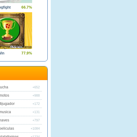
ogfight
66.7%
Win
77.9%
lucha
+652
motos
+988
tijugador
+172
musica
+131
naves
+797
peliculas
+1084
plataformas
+1234