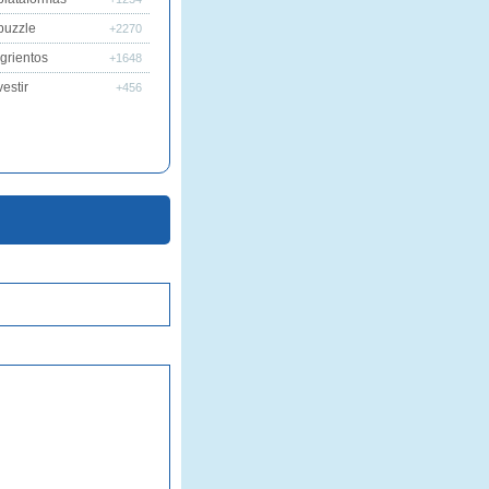
puzzle
+2270
grientos
+1648
estir
+456