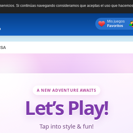
s servicios. Si continúas navegando consideramos que aceptas el uso que hacemos
Mis juegos
Favoritos
m
USA