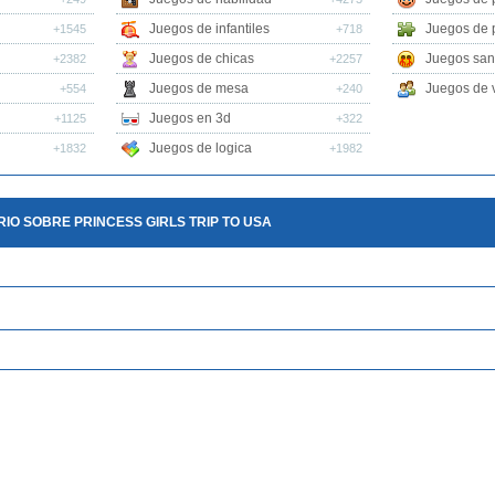
Juegos de infantiles
Juegos de 
+1545
+718
Juegos de chicas
Juegos san
+2382
+2257
Juegos de mesa
Juegos de v
+554
+240
Juegos en 3d
+1125
+322
Juegos de logica
+1832
+1982
IO SOBRE PRINCESS GIRLS TRIP TO USA