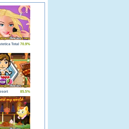
tetica Total
70.9%
esort
85.5%