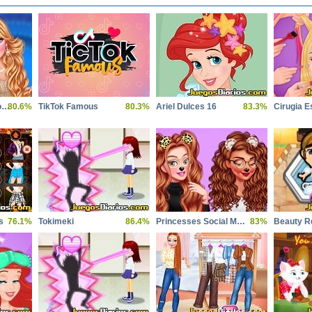
Princesses Miss World Challenge
80.6%
TikTok Famous
80.3%
Ariel Dulces 16
83.3%
Cirugia Es
s
76.1%
Tokimeki
86.4%
Princesses Social Media Stars
83%
Beauty R