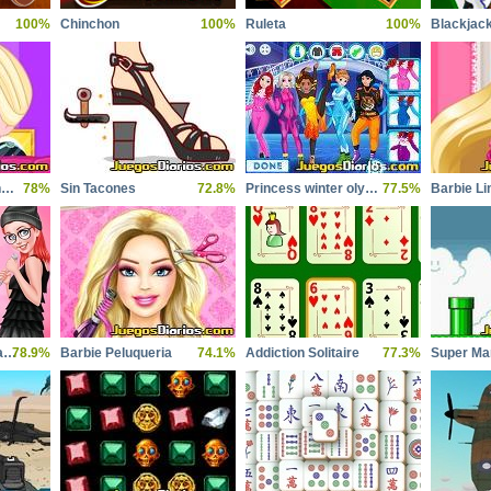
100%
Chinchon
100%
Ruleta
100%
Blackjac
SOS Recuperar Princesas
78%
Sin Tacones
72.8%
Princess winter olympics
77.5%
Barbie Li
Princesses Rock Band
78.9%
Barbie Peluqueria
74.1%
Addiction Solitaire
77.3%