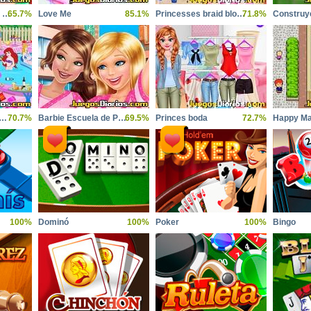
Pijamada Princesas Disney
65.7%
Love Me
85.1%
Princesses braid bloggers
71.8%
Princesas no Limpian
70.7%
Barbie Escuela de Princesas
69.5%
Princes boda
72.7%
Happy Ma
100%
Dominó
100%
Poker
100%
Bingo