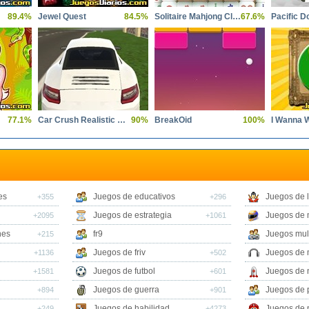
89.4%
Jewel Quest
84.5%
Solitaire Mahjong Classic
67.6%
Pacific D
77.1%
Car Crush Realistic Destruction
90%
BreakOid
100%
I Wanna 
es
Juegos de educativos
Juegos de 
+355
+296
Juegos de estrategia
Juegos de 
+2095
+1061
nes
fr9
Juegos mul
+215
Juegos de friv
Juegos de 
+1136
+502
Juegos de futbol
Juegos de 
+1581
+601
Juegos de guerra
Juegos de 
+894
+901
Juegos de habilidad
Juegos de 
+249
+4273