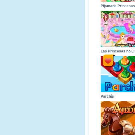
Las 
Parchís