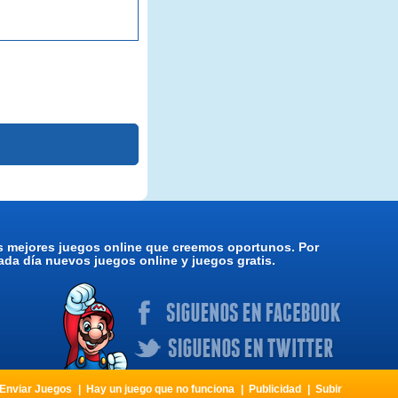
os mejores juegos online que creemos oportunos. Por
da día nuevos juegos online y juegos gratis.
Enviar Juegos
Hay un juego que no funciona
Publicidad
Subir