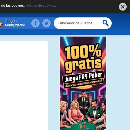
 de las cookies.
Política de cookies.
Juegos
Multijugador