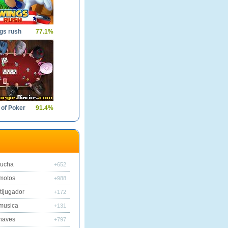
gs rush
77.1%
 of Poker
91.4%
lucha
+652
motos
+988
tijugador
+172
musica
+131
naves
+797