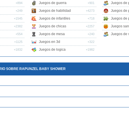
Juegos de guerra
Juegos de 
+894
+901
Juegos de habilidad
Juegos de 
+249
+4273
Juegos de infantiles
Juegos de 
+1545
+718
Juegos de chicas
Juegos san
+2382
+2257
Juegos de mesa
Juegos de v
+554
+240
Juegos en 3d
+1125
+322
Juegos de logica
+1832
+1982
RIO SOBRE RAPUNZEL BABY SHOWER