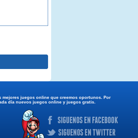
os mejores juegos online que creemos oportunos. Por
da día nuevos juegos online y juegos gratis.