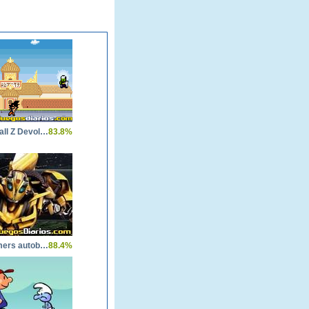
Dragon Ball Z Devolution
83.8%
Transformers autobot Stronghold
88.4%