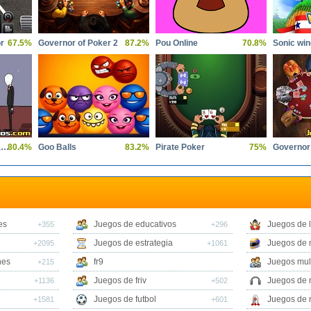
or
67.5%
Governor of Poker 2
87.2%
Pou Online
70.8%
Sonic win
Slenderman Saw Game
80.4%
Goo Balls
83.2%
Pirate Poker
75%
Governor
es
Juegos de educativos
Juegos de 
+355
+296
Juegos de estrategia
Juegos de 
+2095
+1061
nes
fr9
Juegos mul
+215
Juegos de friv
Juegos de 
+1136
+502
Juegos de futbol
Juegos de 
+1581
+601