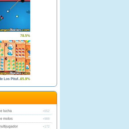
78.5%
Mahjong de Los Pitufos
65.9%
e lucha
+652
de motos
+988
ultijugador
+172