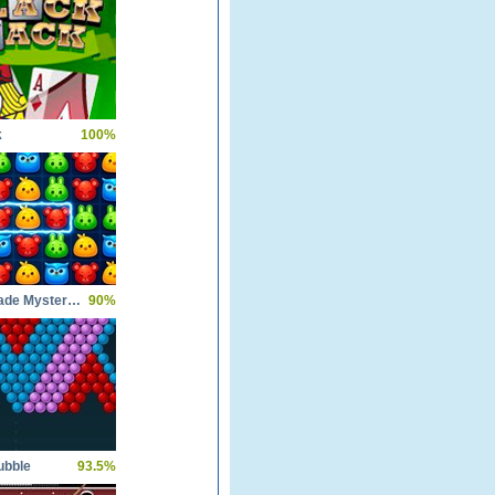
k
100%
Forest Glade Mysteries
90%
ubble
93.5%