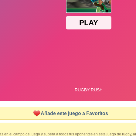
Añade este juego a Favoritos
s en el campo de juego y supera a todos tus oponentes en este juego de rugby, an