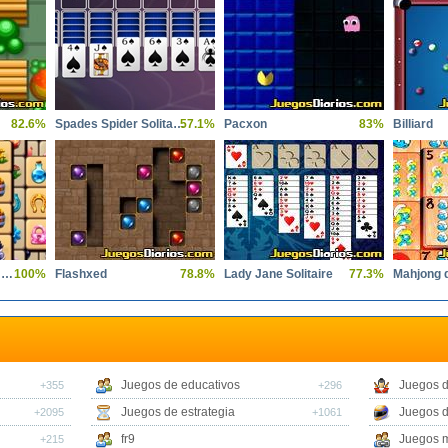
82.6%
Spades Spider Solitaire
57.1%
Pacxon
83%
Billiard
Enchanted Mahjong Saga
100%
Flashxed
78.8%
Lady Jane Solitaire
77.3%
Juegos de educativos
Juegos d
+355
+296
Juegos de estrategia
Juegos 
+2095
+1061
fr9
Juegos m
+215