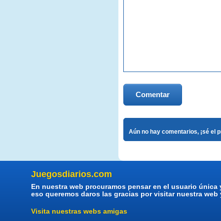
Comentar
Aún no hay comentarios, ¡sé el 
Juegosdiarios.com
En nuestra web procuramos pensar en el usuario única 
eso queremos daros las gracias por visitar nuestra web
Visita nuestras webs amigas