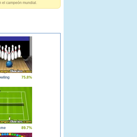
 en el campeón mundial.
owling
75.8%
ame
89.7%