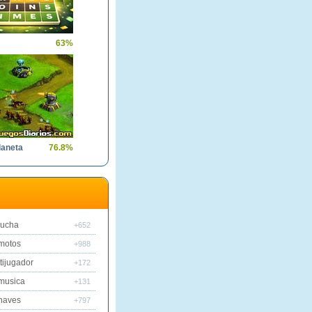
63%
laneta
76.8%
lucha
+652
motos
+988
tijugador
+172
musica
+131
naves
+797