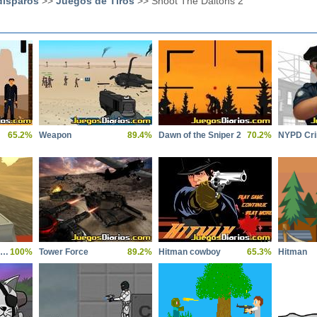
disparos
>>
Juegos de Tiros
>> Shoot The Daltons 2
65.2%
Weapon
89.4%
Dawn of the Sniper 2
70.2%
NYPD Cri
Highway Mission Escape
100%
Tower Force
89.2%
Hitman cowboy
65.3%
Hitman