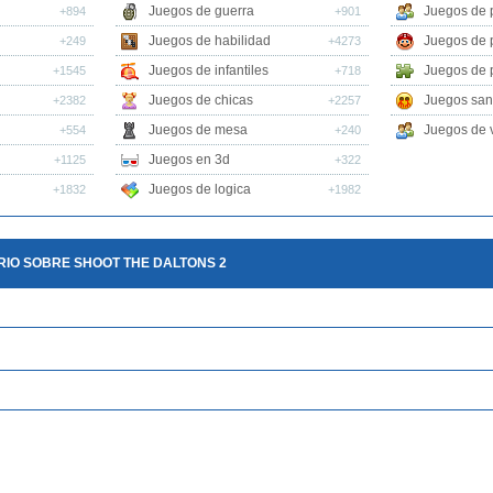
Juegos de guerra
Juegos de 
+894
+901
Juegos de habilidad
Juegos de 
+249
+4273
Juegos de infantiles
Juegos de 
+1545
+718
Juegos de chicas
Juegos san
+2382
+2257
Juegos de mesa
Juegos de v
+554
+240
Juegos en 3d
+1125
+322
Juegos de logica
+1832
+1982
IO SOBRE SHOOT THE DALTONS 2