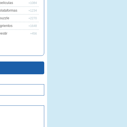
peliculas
+1084
plataformas
+1234
puzzle
+2270
grientos
+1648
estir
+456