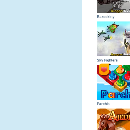
Bazookitty
Sky Fighters
Parchís