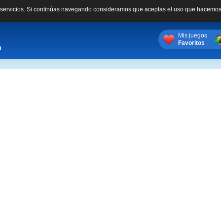
s servicios. Si continúas navegando consideramos que aceptas el uso que hacemos
Mis juegos
Favoritos
m