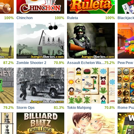
100%
Chinchon
100%
Ruleta
100%
Blackjac
87.2%
Zombie Shooter 2
70.9%
Assault Echelon Warehouse
75.2%
Pew Pew
79.2%
Storm Ops
81.3%
Tokio Mahjong
70.8%
Rome Puz