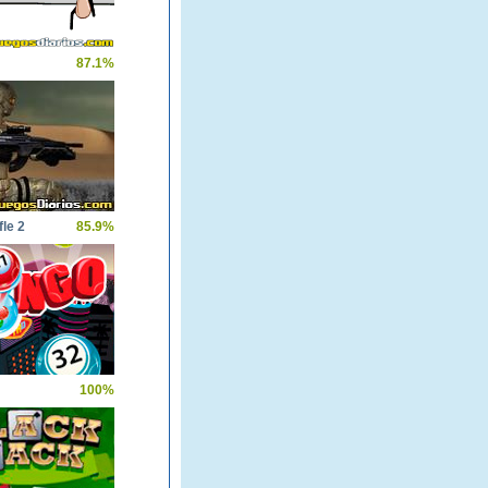
87.1%
fle 2
85.9%
100%