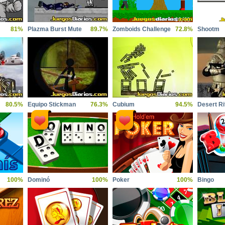
81%
Plazma Burst Mute
89.7%
Zomboids Challenge
72.8%
Shootm
80.5%
Equipo Stickman
76.3%
Cubium
94.5%
Desert Ri
100%
Dominó
100%
Poker
100%
Bingo