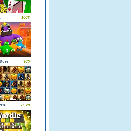
k
100%
 Dose
90%
zle
74.7%