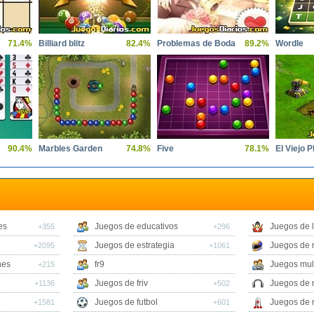
71.4%
Billiard blitz
82.4%
Problemas de Boda
89.2%
Wordle
90.4%
Marbles Garden
74.8%
Five
78.1%
El Viejo P
es
Juegos de educativos
Juegos de 
+355
+296
Juegos de estrategia
Juegos de 
+2095
+1061
nes
fr9
Juegos mul
+215
Juegos de friv
Juegos de 
+1136
+502
Juegos de futbol
Juegos de 
+1581
+601