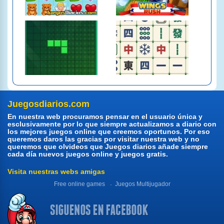
Juegosdiarios.com
En nuestra web procuramos pensar en el usuario única y
esclusivamente por lo que siempre actualizamos a diario con
los mejores juegos online que creemos oportunos. Por eso
queremos daros las gracias por visitar nuestra web y no
queremos que olvideos que Juegos diarios añade siempre
cada día nuevos juegos online y juegos gratis.
Visita nuestras webs amigas
Free online games
Juegos Multijugador