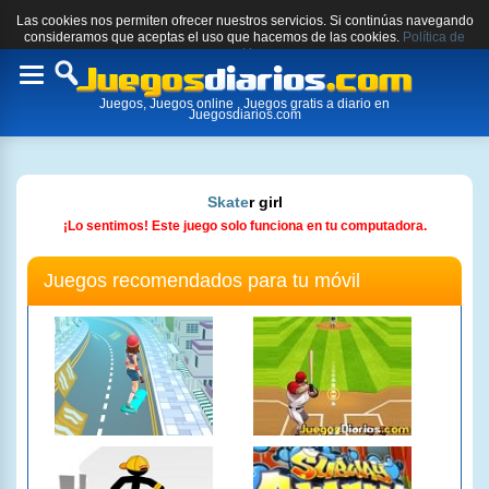
Las cookies nos permiten ofrecer nuestros servicios. Si continúas navegando
consideramos que aceptas el uso que hacemos de las cookies.
Política de
cookies.
Toggle
Juegos, Juegos online , Juegos gratis a diario en
navigation
Juegosdiarios.com
Skate
r girl
¡Lo sentimos! Este juego solo funciona en tu computadora.
Juegos recomendados para tu móvil