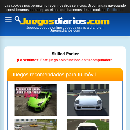
Las cookies nos permiten ofrecer nuestros servicios. Si continúas navegando
consideramos que aceptas el uso que hacemos de las cookies.
Política de
cookies.
Toggle
Juegos, Juegos online , Juegos gratis a diario en
navigation
Juegosdiarios.com
Skilled Parker
¡Lo sentimos! Este juego solo funciona en tu computadora.
Juegos recomendados para tu móvil