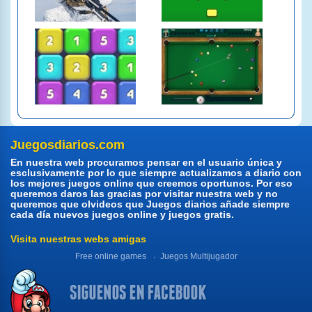
Juegosdiarios.com
En nuestra web procuramos pensar en el usuario única y
esclusivamente por lo que siempre actualizamos a diario con
los mejores juegos online que creemos oportunos. Por eso
queremos daros las gracias por visitar nuestra web y no
queremos que olvideos que Juegos diarios añade siempre
cada día nuevos juegos online y juegos gratis.
Visita nuestras webs amigas
Free online games
Juegos Multijugador