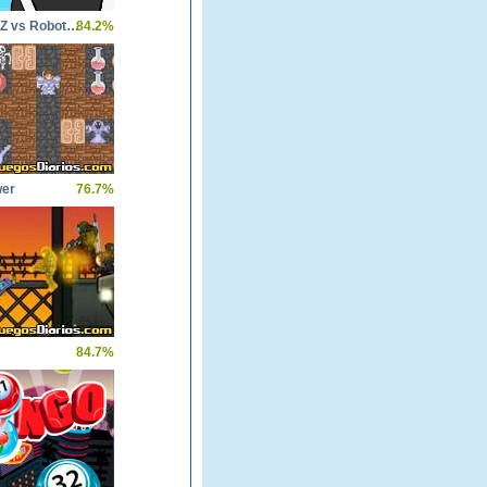
Mazinger Z vs Robot Erizo
84.2%
wer
76.7%
84.7%