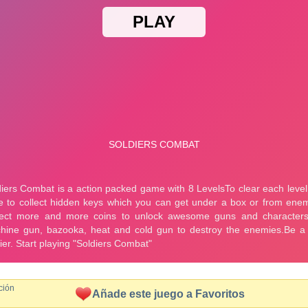
ción
Añade este juego a Favoritos