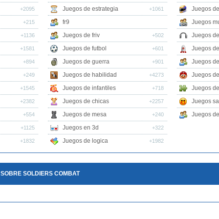
Juegos de estrategia
Juegos de
+2095
+1061
fr9
Juegos mu
+215
Juegos de friv
Juegos de
+1136
+502
Juegos de futbol
Juegos de
+1581
+601
Juegos de guerra
Juegos de
+894
+901
Juegos de habilidad
Juegos de
+249
+4273
Juegos de infantiles
Juegos de
+1545
+718
Juegos de chicas
Juegos sa
+2382
+2257
Juegos de mesa
Juegos de 
+554
+240
Juegos en 3d
+1125
+322
Juegos de logica
+1832
+1982
 SOBRE SOLDIERS COMBAT