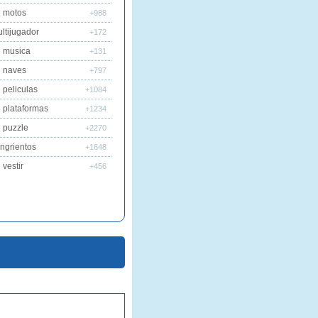
 motos
+988
ltijugador
+172
 musica
+131
 naves
+797
 peliculas
+1084
 plataformas
+1234
 puzzle
+2270
ngrientos
+1648
vestir
+456