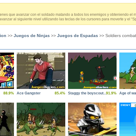
ienes que avanzar con el soldado matando a todos los enemigos y obteniendo el
vanzar al siguiente nivel utilizando las teclas de los cursores para moverte y el “S
ion
>>
Juegos de Ninjas
>>
Juegos de Espadas
>> Soldiers comba
88.9%
Ace Gangster
85.4%
Staggy the boyscout slayer 2
91.9%
Age of wa