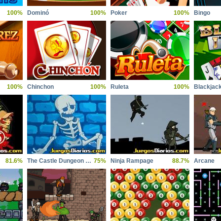
100%
Dominó
100%
Poker
100%
Bingo
100%
Chinchon
100%
Ruleta
100%
Blackjac
81.6%
The Castle Dungeon Clicker
75%
Ninja Rampage
88.7%
Arcane