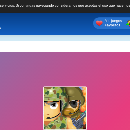
s servicios. Si continúas navegando consideramos que aceptas el uso que hacemos
Mis juegos
Favoritos
m