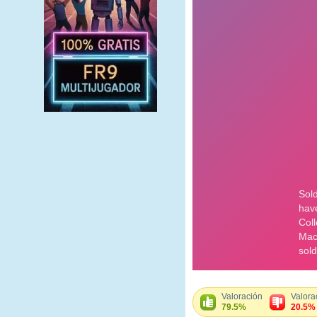
Valoración
Valora
79.5%
20.5%