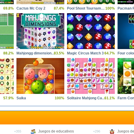
69.8%
Cactus Mc Coy 2
87.4%
Pool Shoot Tournament
100%
Pacman R
88.2%
Mahjongg dimensions 900 seconds
83.5%
Magic Circus Match 3
64.7%
Four colo
57.9%
Suika
100%
Solitaire Mahjong Candy
61.1%
Farm Con
Juegos de educativos
Juegos de
+355
+296