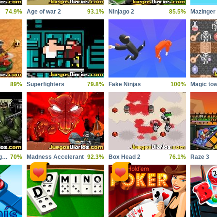
74.9%
Age of war 2
93.1%
Ninjago 2
85.5%
89%
Superfighters
79.8%
Fake Ninjas
100%
Magic to
Crazy flasher 6 stinger mission
70%
Madness Accelerant
92.3%
Box Head 2
76.1%
Raze 3