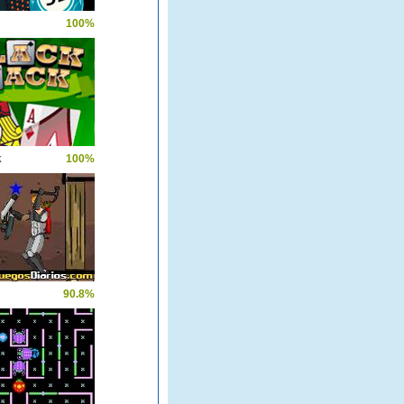
100%
k
100%
90.8%