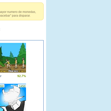
 mayor numero de monedas,
pacebar” para disparar.
t
r
92.7%