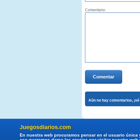
Comentario:
Comentar
Aún no hay comentarios, ¡sé 
Juegosdiarios.com
En nuestra web procuramos pensar en el usuario única 
eso queremos daros las gracias por visitar nuestra web