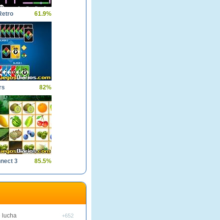
etro
61.9%
rs
82%
nect 3
85.5%
 lucha
+652