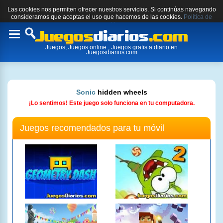
Las cookies nos permiten ofrecer nuestros servicios. Si continúas navegando
consideramos que aceptas el uso que hacemos de las cookies.
Política de
cookies.
Toggle
Juegos, Juegos online , Juegos gratis a diario en
navigation
Juegosdiarios.com
Sonic
hidden wheels
¡Lo sentimos! Este juego solo funciona en tu computadora.
Juegos recomendados para tu móvil