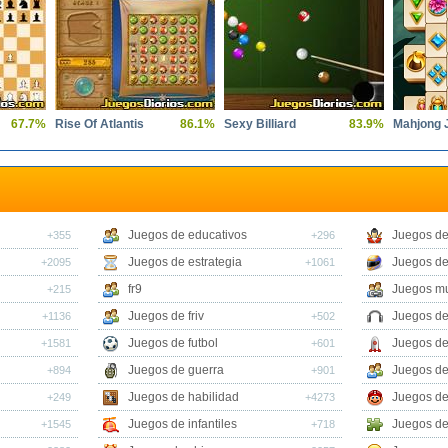
67.7%
Rise Of Atlantis
86.1%
Sexy Billiard
83.9%
Mahjong 
Juegos de educativos
Juegos de
+355
+296
Juegos de estrategia
Juegos de
+2095
+1061
fr9
Juegos mu
+215
Juegos de friv
Juegos de
+1136
+502
Juegos de futbol
Juegos de
+1581
+601
Juegos de guerra
Juegos de
+894
+901
Juegos de habilidad
Juegos de
+249
+4273
Juegos de infantiles
Juegos de
+1545
+718