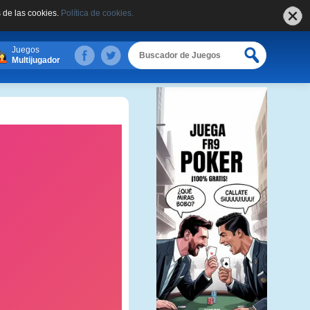
 de las cookies.
Política de cookies.
Juegos
Multijugador