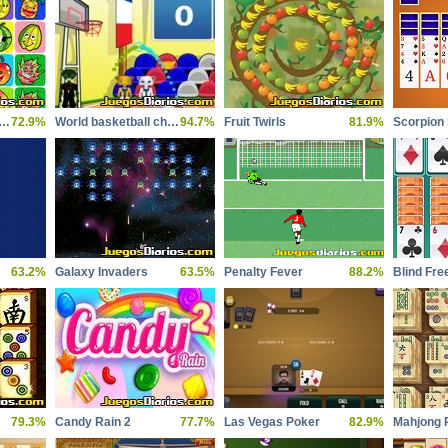
entra las Parejas Frutas
72.9%
World basketball championship
94.7%
Fruit Twirls
81.9%
Scorpion 
63.2%
Galaxy Invaders
63.5%
Penalty Fever
88.2%
Blind Fre
79.3%
Candy Rain 2
77.7%
Las Vegas Poker
82.9%
Mahjong 