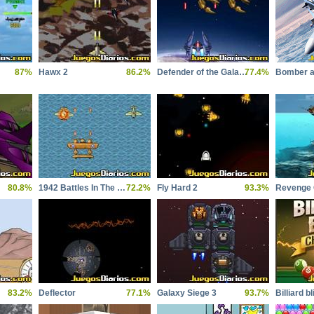
87%
Hawx 2
86.2%
Defender of the Galaxy
77.4%
Bomber a
80.8%
1942 Battles In The Sky
72.2%
Fly Hard 2
93.3%
Revenge O
83.2%
Deflector
77.1%
Galaxy Siege 3
93.7%
Billiard bl