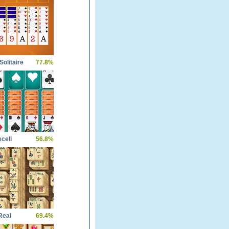
Solitaire
77.8%
ecell
56.8%
Real
69.4%