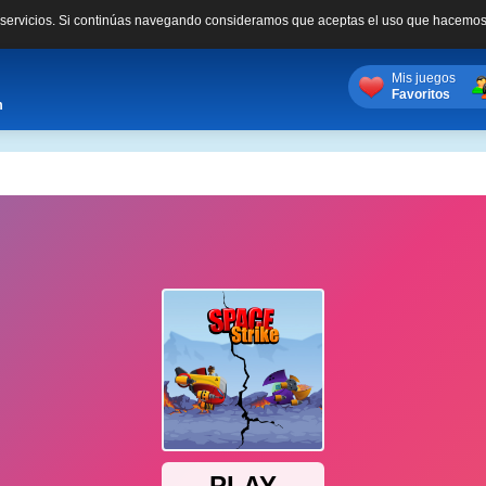
s servicios. Si continúas navegando consideramos que aceptas el uso que hacemos
Mis juegos
Favoritos
m