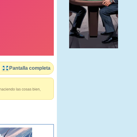
Pantalla completa
 haciendo las cosas bien,