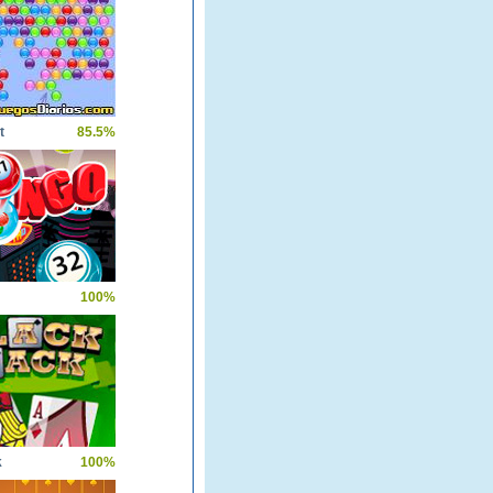
t
85.5%
100%
k
100%