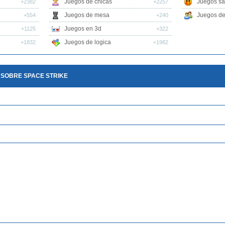
Juegos de chicas
Juegos sa
+2382
+2257
Juegos de mesa
Juegos de 
+554
+240
Juegos en 3d
+1125
+322
Juegos de logica
+1832
+1982
 SOBRE SPACE STRIKE