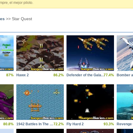
mpre, el mejor piloto.
ves
>> Star Quest
87%
Hawx 2
86.2%
Defender of the Galaxy
77.4%
Bomber a
80.8%
1942 Battles In The Sky
72.2%
Fly Hard 2
93.3%
Revenge O