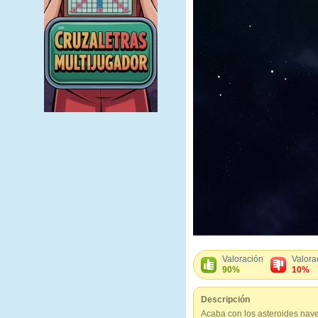
Valoración
Valora
90%
10%
Descripción
Acaba con los asteroides nave