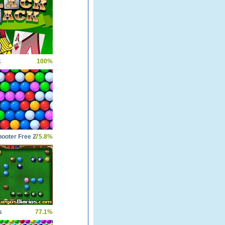
k
100%
ooter Free 2
75.8%
s
77.1%