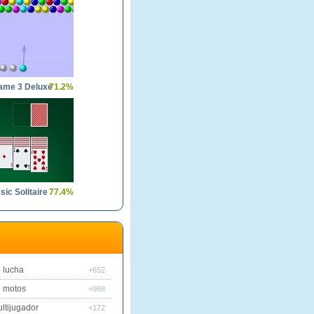
ame 3 Deluxe
71.2%
sic Solitaire
77.4%
 lucha
+652
 motos
+988
ltijugador
+172