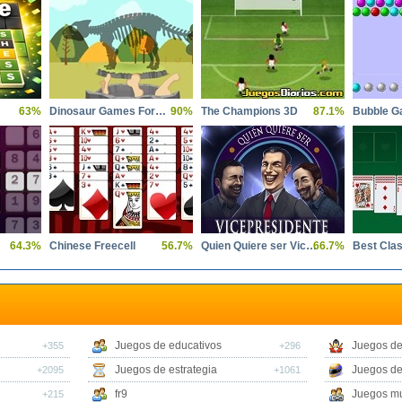
63%
Dinosaur Games For Toddlers
90%
The Champions 3D
87.1%
Bubble G
64.3%
Chinese Freecell
56.7%
Quien Quiere ser Vicepresidente
66.7%
Best Clas
Juegos de educativos
Juegos de
+355
+296
Juegos de estrategia
Juegos de
+2095
+1061
fr9
Juegos mu
+215