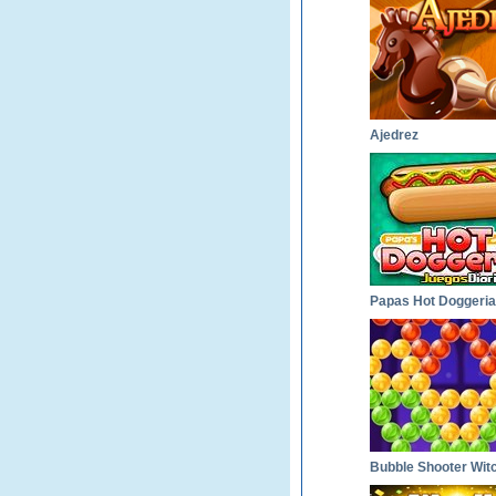
Ajedrez
Papas Hot Doggeria