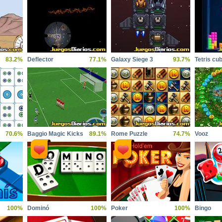
83.2%
Deflector
77.1%
Galaxy Siege 3
93.7%
Tetris cu
70.6%
Baggio Magic Kicks
89.1%
Rome Puzzle
74.7%
Vooz
100%
Dominó
100%
Poker
100%
Bingo