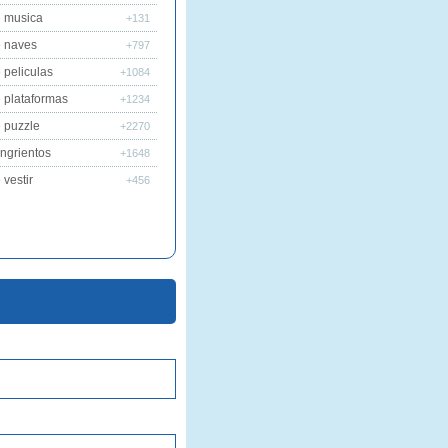
 musica
+131
 naves
+797
 peliculas
+1084
 plataformas
+1234
 puzzle
+2270
ngrientos
+1648
vestir
+456