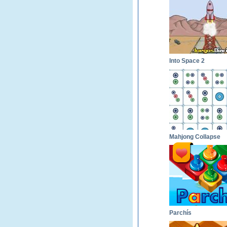
Into Space 2
Mahjong Collapse
Parchís