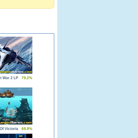
t War 2 LP
79.2%
f Victoria
69.9%