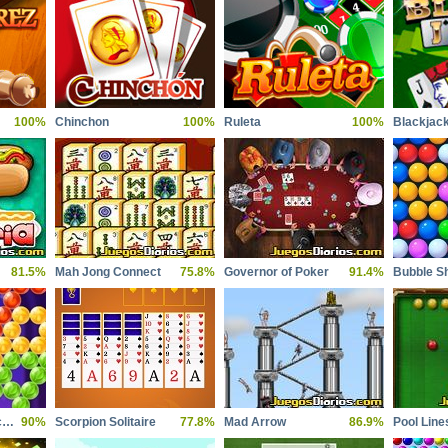
100%
Chinchon
100%
Ruleta
100%
Blackjac
81.5%
Mah Jong Connect
75.8%
Governor of Poker
91.4%
Bubble Sh
Bubble Shooter Witch Tower 2
90%
Scorpion Solitaire
77.8%
Mad Arrow
86.9%
Pool Line