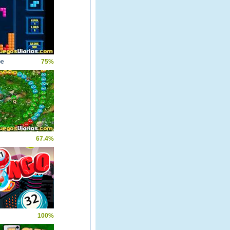
be
75%
67.4%
100%