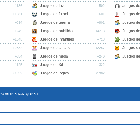
Juegos de friv
Juegos de
+1136
+502
Juegos de futbol
Juegos de
+1581
+601
Juegos de guerra
Juegos de
+894
+901
Juegos de habilidad
Juegos de
+249
+4273
Juegos de infantiles
Juegos de
+1545
+718
Juegos de chicas
Juegos sa
+2382
+2257
Juegos de mesa
Juegos de 
+554
+240
Juegos en 3d
+1125
+322
Juegos de logica
+1832
+1982
 SOBRE STAR QUEST