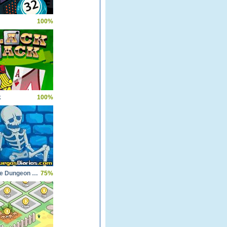
100%
k
100%
The Castle Dungeon Clicker
75%