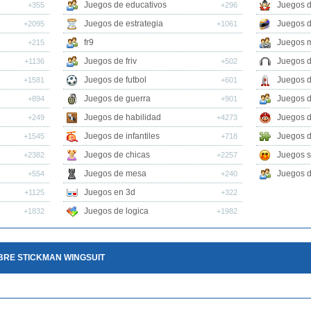
Juegos de educativos
Juegos d
+355
+296
Juegos de estrategia
Juegos 
+2095
+1061
fr9
Juegos m
+215
Juegos de friv
Juegos 
+1136
+502
Juegos de futbol
Juegos 
+1581
+601
Juegos de guerra
Juegos d
+894
+901
Juegos de habilidad
Juegos d
+249
+4273
Juegos de infantiles
Juegos d
+1545
+718
Juegos de chicas
Juegos s
+2382
+2257
Juegos de mesa
Juegos d
+554
+240
Juegos en 3d
+1125
+322
Juegos de logica
+1832
+1982
BRE STICKMAN WINGSUIT