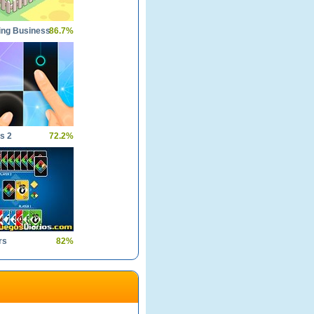
ing Business
86.7%
es 2
72.2%
rs
82%