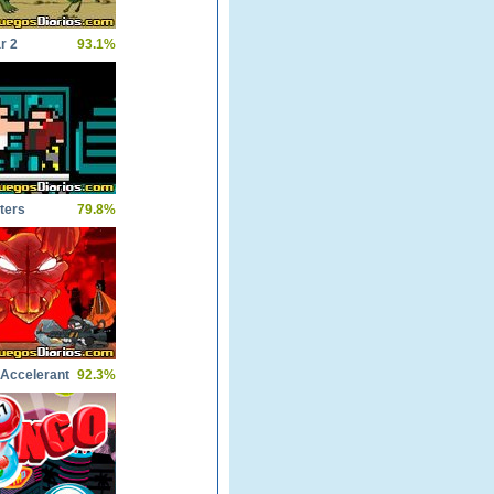
r 2
93.1%
ters
79.8%
Accelerant
92.3%