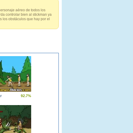
personaje aéreo de todos los
rda controlar bien al stickman ya
os los obstáculos que hay por el
r
92.7%