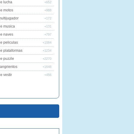
e lucha
+652
de motos
+988
ultijugador
+172
de musica
+131
de naves
+797
e peliculas
+1084
e plataformas
+1234
e puzzle
+2270
angrientos
+1648
e vestir
+456