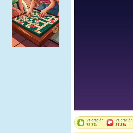
Valoración
Valoración
72.7%
27.3%