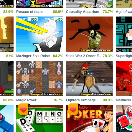
83.9%
Rescue of titans
88.9%
Causality Aquarium
73.7%
Age of wa
81%
Mazinger Z vs Robot Erizo
84.2%
Stick War 2 Order Empire
78.3%
Superfigh
SWAT stickman weapons and tactics
88.8%
Magic tower
76.7%
Fighters rampage
88.9%
Madness 