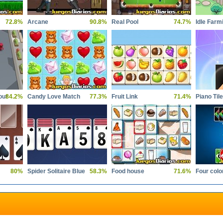
72.8%
Arcane
90.8%
Real Pool
74.7%
Idle Farm
out
84.2%
Candy Love Match
77.3%
Fruit Link
71.4%
Piano Til
80%
Spider Solitaire Blue
58.3%
Food house
71.6%
Four colo