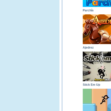
Parchís
Ajedrez
Stick Em Up