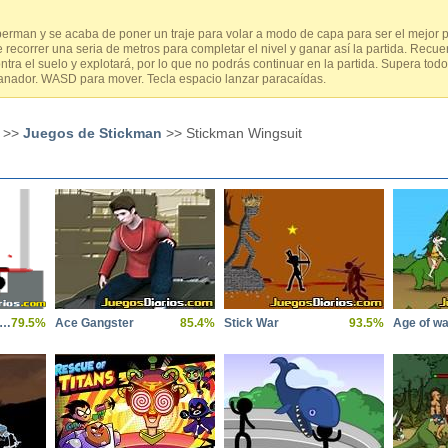
erman y se acaba de poner un traje para volar a modo de capa para ser el mejor 
 recorrer una seria de metros para completar el nivel y ganar así la partida. Recue
ontra el suelo y explotará, por lo que no podrás continuar en la partida. Supera tod
l ganador. WASD para mover. Tecla espacio lanzar paracaídas.
>>
Juegos de Stickman
>> Stickman Wingsuit
rracho en la Oficina 2
79.5%
Ace Gangster
85.4%
Stick War
93.5%
Age of wa