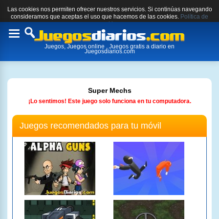
Las cookies nos permiten ofrecer nuestros servicios. Si continúas navegando
consideramos que aceptas el uso que hacemos de las cookies.
Política de
cookies.
Toggle
Juegos, Juegos online , Juegos gratis a diario en
navigation
Juegosdiarios.com
Super Mechs
¡Lo sentimos! Este juego solo funciona en tu computadora.
Juegos recomendados para tu móvil