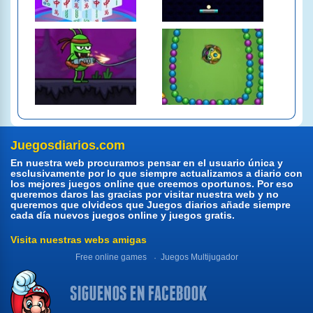
Juegosdiarios.com
En nuestra web procuramos pensar en el usuario única y
esclusivamente por lo que siempre actualizamos a diario con
los mejores juegos online que creemos oportunos. Por eso
queremos daros las gracias por visitar nuestra web y no
queremos que olvideos que Juegos diarios añade siempre
cada día nuevos juegos online y juegos gratis.
Visita nuestras webs amigas
Free online games
Juegos Multijugador