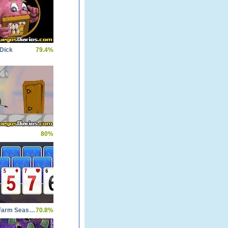
 Dick
79.4%
80%
Solitaire Farm Seasons
70.8%