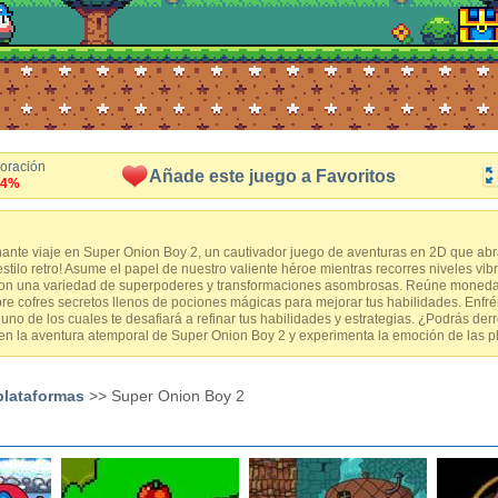
loración
Añade este juego a Favoritos
.4%
nte viaje en Super Onion Boy 2, un cautivador juego de aventuras en 2D que abr
stilo retro! Asume el papel de nuestro valiente héroe mientras recorres niveles vib
on una variedad de superpoderes y transformaciones asombrosas. Reúne monedas 
re cofres secretos llenos de pociones mágicas para mejorar tus habilidades. Enfrén
 uno de los cuales te desafiará a refinar tus habilidades y estrategias. ¿Podrás derr
 en la aventura atemporal de Super Onion Boy 2 y experimenta la emoción de las pl
plataformas
>> Super Onion Boy 2