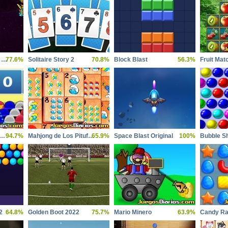
Galaxy Attack Alien Shooter
77.6%
Solitaire Story 2
70.8%
Block Blast
56.3%
Fruit Mat
d basketball championship
94.7%
Mahjong de Los Pitufos
65.9%
Space Blast Original
100%
2
64.8%
Golden Boot 2022
75.7%
Mario Minero
63.9%
Candy Ra