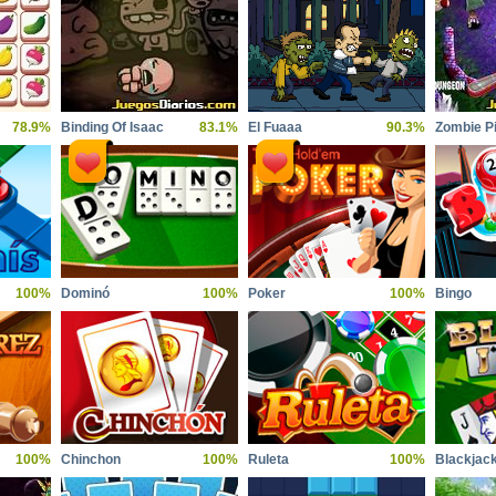
78.9%
Binding Of Isaac
83.1%
El Fuaaa
90.3%
Zombie Pi
100%
Dominó
100%
Poker
100%
Bingo
100%
Chinchon
100%
Ruleta
100%
Blackjac