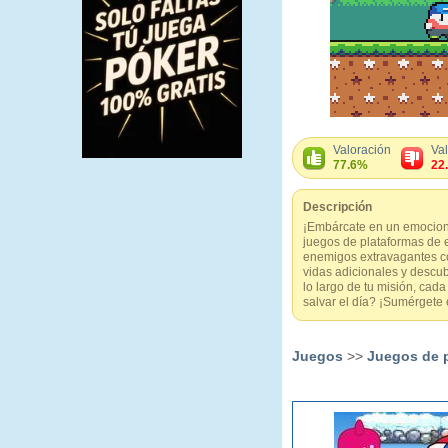
Valoración
Va
77.6%
22
Descripción
¡Embárcate en un emociona
juegos de plataformas de e
enemigos extravagantes c
vidas adicionales y descub
lo largo de tu misión, cada
salvar el día? ¡Sumérgete
Juegos
>>
Juegos de 