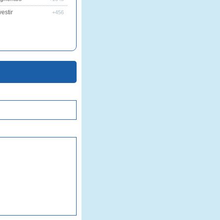
estir
+456