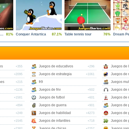
Pool clash 8 ball billiards snooker
81%
Conquer Antartica
87.1%
Table tennis tour
76%
es
Juegos de educativos
Juegos de 
+355
+296
Juegos de estrategia
Juegos de 
+2095
+1061
nes
fr9
Juegos mul
+215
Juegos de friv
Juegos de 
+1136
+502
Juegos de futbol
Juegos de 
+1581
+601
Juegos de guerra
Juegos de 
+894
+901
Juegos de habilidad
Juegos de 
+249
+4273
Juegos de infantiles
Juegos de 
+1545
+718
Juegos de chicas
Juegos san
+2382
+2257