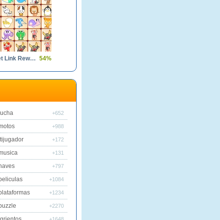
Dream Pet Link Rewarded
54%
lucha
+652
motos
+988
tijugador
+172
musica
+131
naves
+797
peliculas
+1084
plataformas
+1234
puzzle
+2270
grientos
+1648