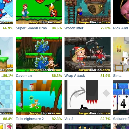
66.9%
Super Smash Bros
84.6%
Woodcutter
79.8%
Pick And
super chicken sisters
89.1%
Caveman
86.3%
Wrap Attack
81.9%
Sinta
88.4%
Tails nightmare 2
82.3%
Vex 2
82.7%