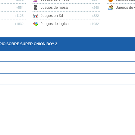
Juegos de mesa
Juegos de v
+554
+240
Juegos en 3d
+1125
+322
Juegos de logica
+1832
+1982
IO SOBRE SUPER ONION BOY 2