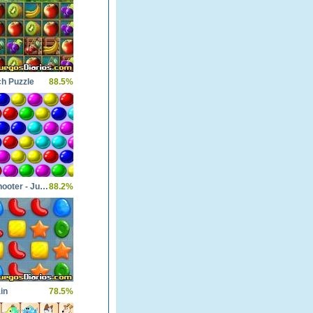
ch Puzzle
88.5%
Bubble Shooter - Juego de bolas
88.2%
in
78.5%