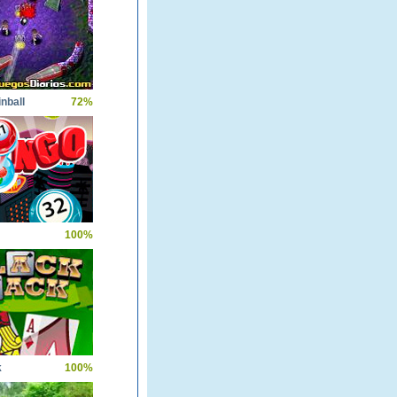
nball
72%
100%
k
100%