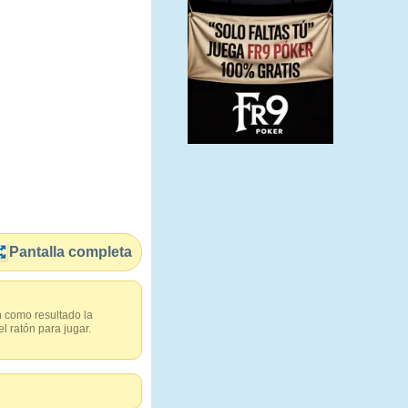
Pantalla completa
n como resultado la
l ratón para jugar.