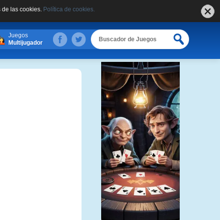
 de las cookies.
Política de cookies.
Juegos
Multijugador