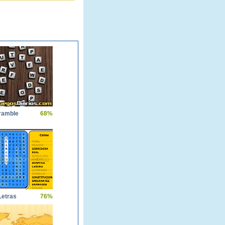
cramble
68%
Letras
76%