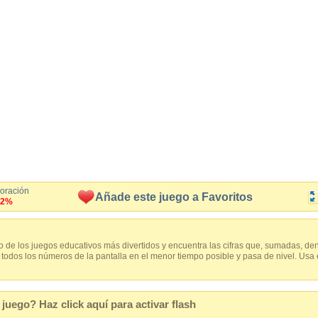
loración
Añade este juego a Favoritos
.2%
o de los juegos educativos más divertidos y encuentra las cifras que, sumadas, de
 todos los números de la pantalla en el menor tiempo posible y pasa de nivel. Usa e
juego? Haz click aquí para activar flash