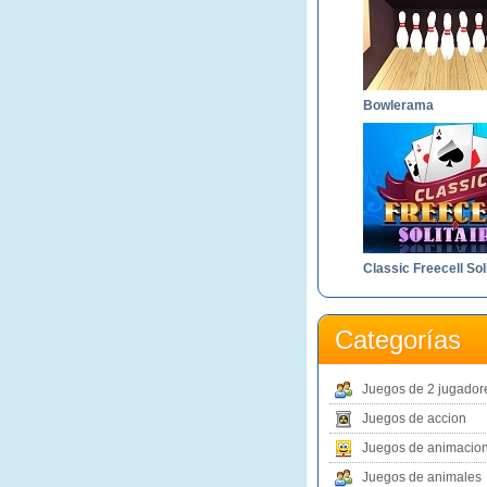
Bowlerama
Categorías
Juegos de 2 jugador
Juegos de accion
Juegos de animacio
Juegos de animales