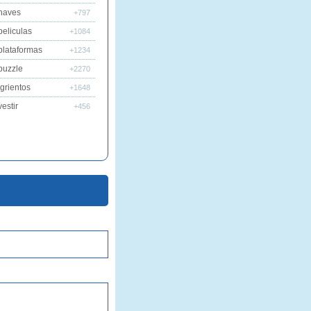
naves
+797
peliculas
+1084
plataformas
+1234
puzzle
+2270
grientos
+1648
estir
+456