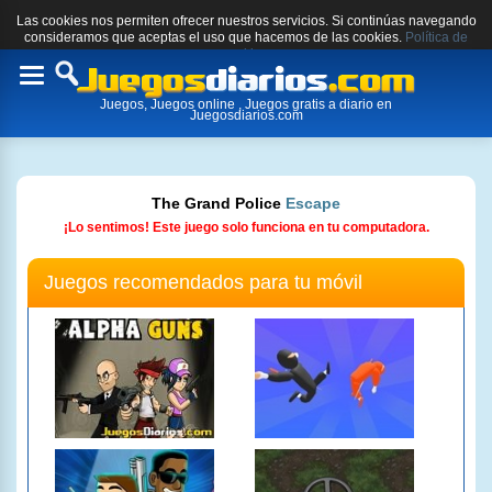
Las cookies nos permiten ofrecer nuestros servicios. Si continúas navegando
consideramos que aceptas el uso que hacemos de las cookies.
Política de
cookies.
Toggle
Juegos, Juegos online , Juegos gratis a diario en
navigation
Juegosdiarios.com
The Grand Police
Escape
¡Lo sentimos! Este juego solo funciona en tu computadora.
Juegos recomendados para tu móvil