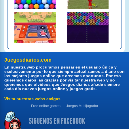
Juegosdiarios.com
En nuestra web procuramos pensar en el usuario única y
esclusivamente por lo que siempre actualizamos a diario con
los mejores juegos online que creemos oportunos. Por eso
queremos daros las gracias por visitar nuestra web y no
queremos que olvideos que Juegos diarios añade siempre
cada día nuevos juegos online y juegos gratis.
Visita nuestras webs amigas
Free online games
Juegos Multijugador