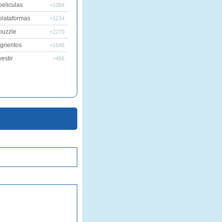
peliculas
+1084
plataformas
+1234
puzzle
+2270
grientos
+1648
estir
+456