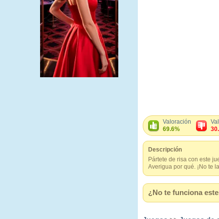
Valoración
Va
69.6%
30
Descripción
Pártete de risa con este j
Averigua por qué. ¡No te l
¿No te funciona este 