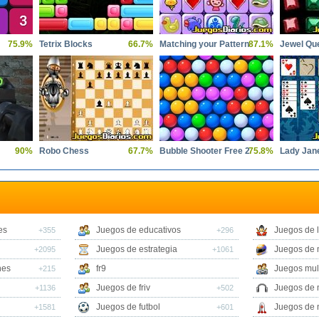
75.9%
Tetrix Blocks
66.7%
Matching your Pattern
87.1%
Jewel Qu
90%
Robo Chess
67.7%
Bubble Shooter Free 2
75.8%
Lady Jane
es
Juegos de educativos
Juegos de 
+355
+296
Juegos de estrategia
Juegos de 
+2095
+1061
nes
fr9
Juegos mul
+215
Juegos de friv
Juegos de 
+1136
+502
Juegos de futbol
Juegos de 
+1581
+601