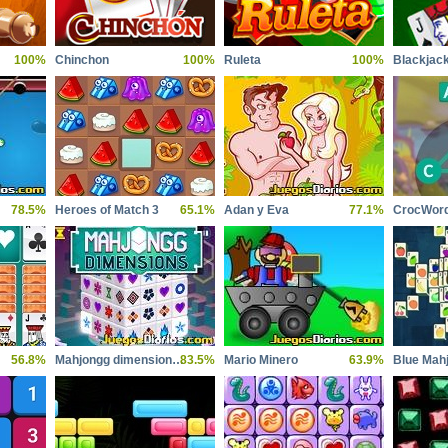
100%
Chinchon
100%
Ruleta
100%
Blackjac
78.5%
Heroes of Match 3
65.1%
Adan y Eva
77.1%
CrocWor
56.8%
Mahjongg dimensions 900 seconds
83.5%
Mario Minero
63.9%
Blue Mah