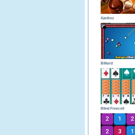
Ajedrez
Billiard
Blind Freecell