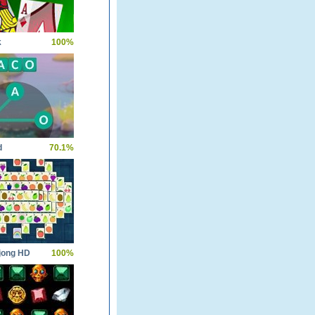
k
100%
d
70.1%
jong HD
100%