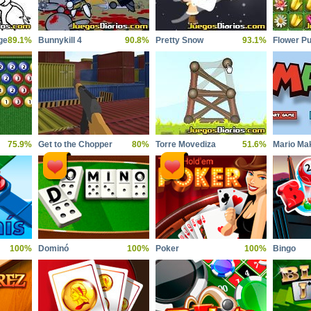
ge
89.1%
Bunnykill 4
90.8%
Pretty Snow
93.1%
Flower Pu
75.9%
Get to the Chopper
80%
Torre Movediza
51.6%
Mario Ma
100%
Dominó
100%
Poker
100%
Bingo