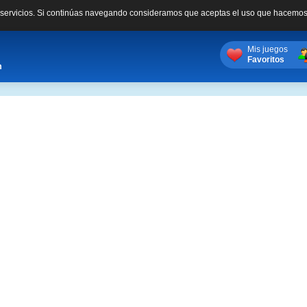
s servicios. Si continúas navegando consideramos que aceptas el uso que hacemos
Mis juegos
Favoritos
m