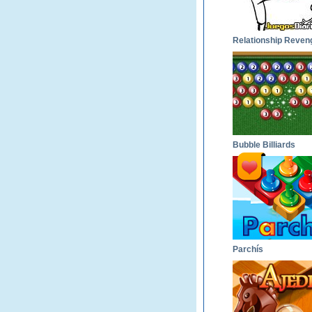
Relationship Reven
Bubble Billiards
Parchís