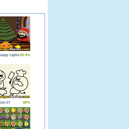
appy Lights
82.4%
ion 27
80%