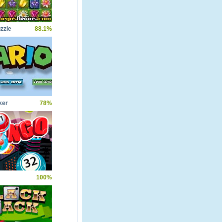
zzle
88.1%
ker
78%
100%