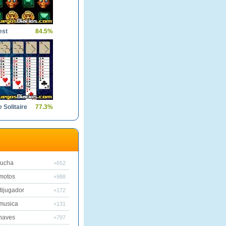
est
84.5%
 Solitaire
77.3%
lucha
+652
motos
+988
tijugador
+172
musica
+131
naves
+797