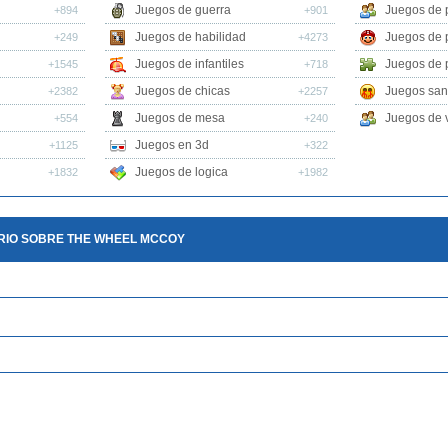
Juegos de guerra
Juegos de 
+894
+901
Juegos de habilidad
Juegos de 
+249
+4273
Juegos de infantiles
Juegos de 
+1545
+718
Juegos de chicas
Juegos san
+2382
+2257
Juegos de mesa
Juegos de v
+554
+240
Juegos en 3d
+1125
+322
Juegos de logica
+1832
+1982
RIO SOBRE THE WHEEL MCCOY