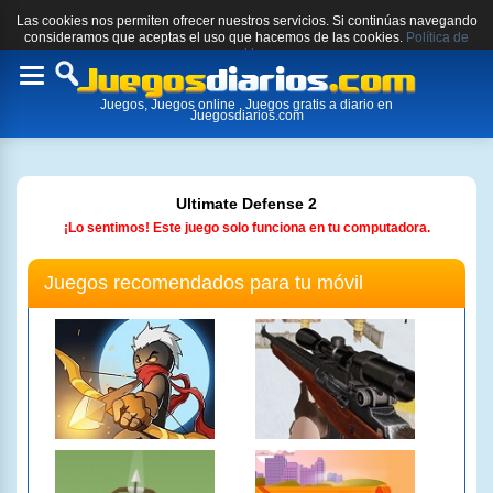
Las cookies nos permiten ofrecer nuestros servicios. Si continúas navegando
consideramos que aceptas el uso que hacemos de las cookies.
Política de
cookies.
Toggle
Juegos, Juegos online , Juegos gratis a diario en
navigation
Juegosdiarios.com
Ultimate Defense 2
¡Lo sentimos! Este juego solo funciona en tu computadora.
Juegos recomendados para tu móvil