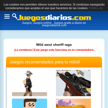
Las cookies nos permiten ofrecer nuestros servicios. Si continúas navegando
consideramos que aceptas el uso que hacemos de las cookies.
Política de
cookies.
Toggle
Juegos, Juegos online , Juegos gratis a diario en
navigation
Juegosdiarios.com
Wild west sheriff rage
¡Lo sentimos! Este juego solo funciona en tu computadora.
Juegos recomendados para tu móvil