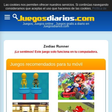
Las cookies nos permiten ofrecer nuestros servicios. Si continúas navegando
consideramos que aceptas el uso que hacemos de las cookies.
Política de
cookies.
Toggle
Juegos, Juegos online , Juegos gratis a diario en
navigation
Juegosdiarios.com
Zodiac Runner
¡Lo sentimos! Este juego solo funciona en tu computadora.
Juegos recomendados para tu móvil