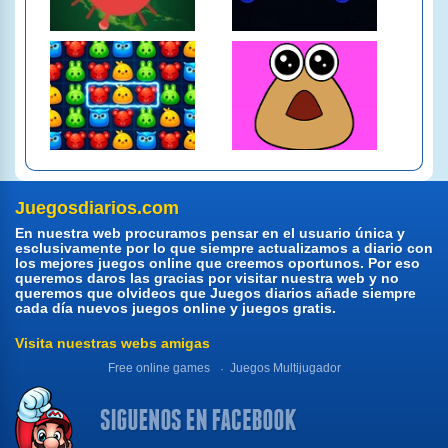
Juegosdiarios.com
En nuestra web procuramos pensar en el usuario única y
esclusivamente por lo que siempre actualizamos a diario con
los mejores juegos online que creemos oportunos. Por eso
queremos daros las gracias por visitar nuestra web y no
queremos que olvideos que Juegos diarios añade siempre
cada día nuevos juegos online y juegos gratis.
Visita nuestras webs amigas
Free online games
Juegos Multijugador