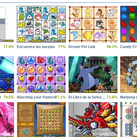
77.9%
Encuentra las parejas
77%
Dream Pet Link
56.3%
Candy Cr
t
79.5%
Matching your Pattern
87.1%
El Libro de la Selva Puzzle
71.6%
Mahjong 