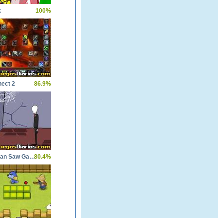
k
100%
ect 2
86.9%
Slenderman Saw Game
80.4%