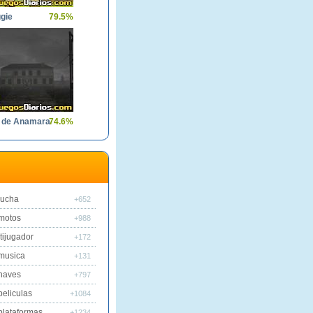
gie
79.5%
a de Anamara
74.6%
lucha
+652
motos
+988
tijugador
+172
musica
+131
naves
+797
peliculas
+1084
plataformas
+1234