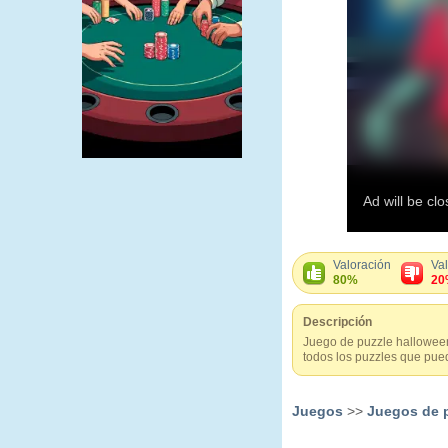
Valoración
Va
80%
20
Descripción
Juego de puzzle halloween d
todos los puzzles que pued
Juegos
>>
Juegos de 