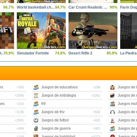
66.7%
World basketball championship
94.7%
Car Crush Realistic Destruction
90%
Farm Dog
Minecraft Pocket Edition
70.9%
Simulador Fortnite
74.8%
Desert Rifle 2
85.9%
La Piedr
es
Juegos de educativos
Juegos de 
+355
+296
Juegos de estrategia
Juegos de 
+2095
+1061
nes
fr9
Juegos mul
+215
Juegos de friv
Juegos de 
+1136
+502
Juegos de futbol
Juegos de 
+1581
+601
Juegos de guerra
Juegos de 
+894
+901
Juegos de habilidad
Juegos de 
+249
+4273