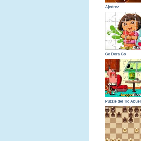
Ajedrez
Go Dora Go
Puzzle del Tio Abuel