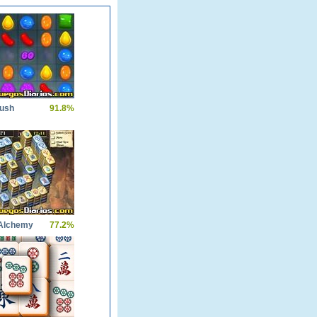
ush
91.8%
Alchemy
77.2%