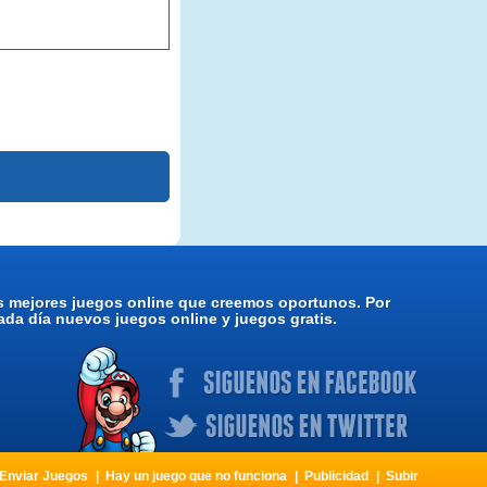
os mejores juegos online que creemos oportunos. Por
da día nuevos juegos online y juegos gratis.
Enviar Juegos
Hay un juego que no funciona
Publicidad
Subir