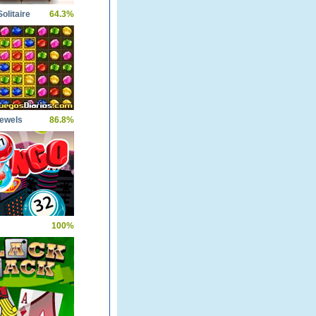
olitaire
64.3%
Jewels
86.8%
100%