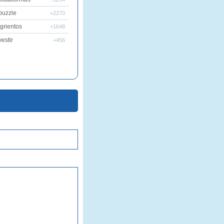
puzzle
+2270
grientos
+1648
estir
+456