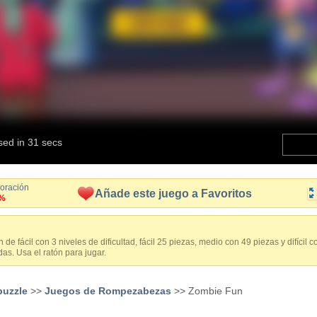
loración
Añade este juego a Favoritos
%
e fácil con 3 niveles de dificultad, fácil 25 piezas, medio con 49 piezas y difícil
as. Usa el ratón para jugar.
puzzle
>>
Juegos de Rompezabezas
>> Zombie Fun