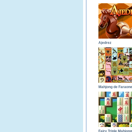
Ajedrez
Mahjong de Faraon
Fairy Triple Mahjong