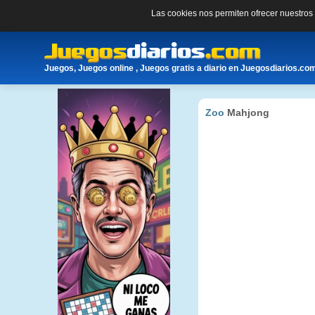
Las cookies nos permiten ofrecer nuestro
Juegos, Juegos online , Juegos gratis a diario en Juegosdiarios.co
Zoo
Mahjong