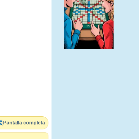
Pantalla completa