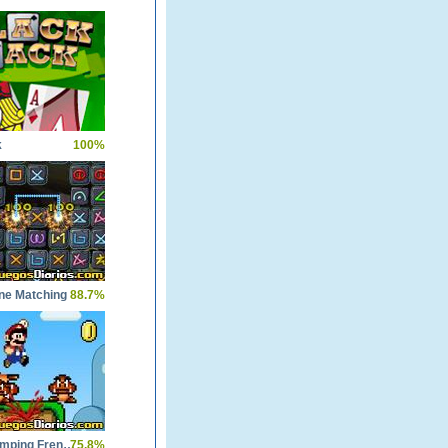
k
100%
ne Matching
88.7%
Mario Stomping Frenzy
75.8%