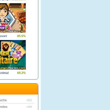
esort
85.5%
 Animal
69.3%
lucha
+652
motos
+988