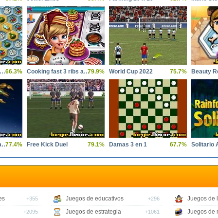
easures of the Mystic Sea
66.3%
Cooking fast 3 ribs and pancakes
79.9%
World Cup 2022
75.7%
Beauty R
Defender of the Galaxy
77.4%
Free Kick Duel
79.1%
Damas 3 en 1
67.7%
Solitario
es
Juegos de educativos
Juegos de 
+355
+296
Juegos de estrategia
Juegos de 
+2095
+1061