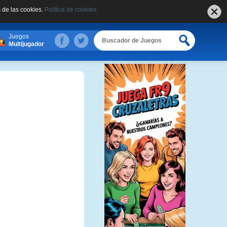
 de las cookies.
Política de cookies.
Juegos
Multijugador