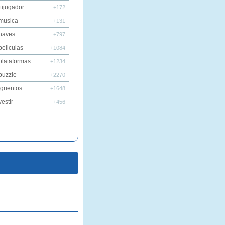
tijugador
+172
musica
+131
naves
+797
peliculas
+1084
plataformas
+1234
puzzle
+2270
grientos
+1648
estir
+456