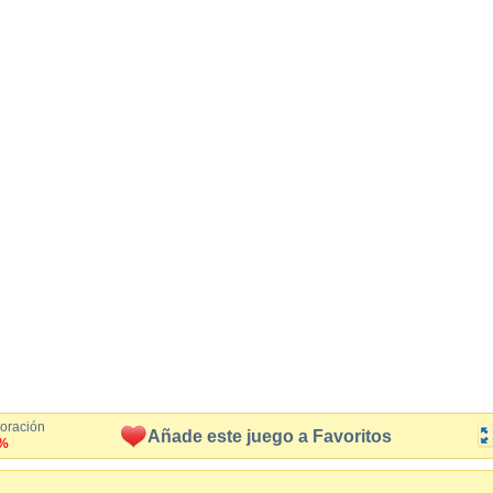
loración
Añade este juego a Favoritos
%