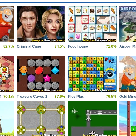
82.7%
Criminal Case
74.5%
Food house
71.6%
Airport M
3
70.1%
Treasure Caves 2
87.6%
Plus Plus
76.5%