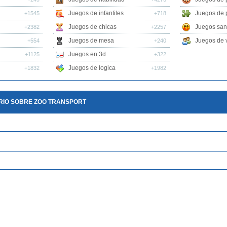
Juegos de infantiles
Juegos de 
+1545
+718
Juegos de chicas
Juegos san
+2382
+2257
Juegos de mesa
Juegos de v
+554
+240
Juegos en 3d
+1125
+322
Juegos de logica
+1832
+1982
RIO SOBRE ZOO TRANSPORT