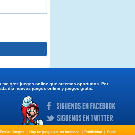
os mejores juegos online que creemos oportunos. Por
da día nuevos juegos online y juegos gratis.
Enviar Juegos
Hay un juego que no funciona
Publicidad
Subir