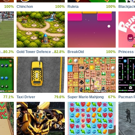
100%
Chinchon
100%
Ruleta
100%
Blackjac
Inter Milano vs Manchester City
80.3%
Gold Tower Defence Protect Your Gold
82.8%
BreakOid
100%
Princess
77.1%
Taxi Driver
79.6%
Super Mario Mahjong
67%
Pacman R