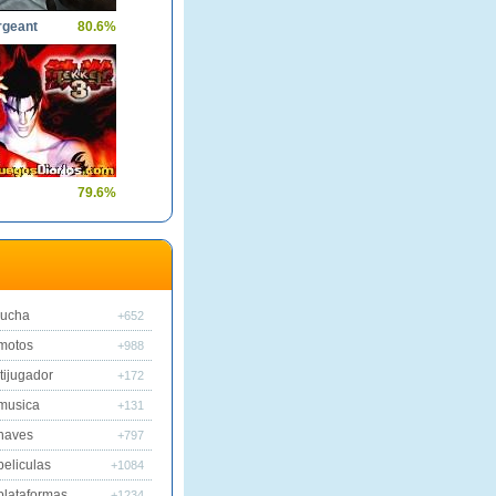
rgeant
80.6%
79.6%
lucha
+652
motos
+988
tijugador
+172
musica
+131
naves
+797
peliculas
+1084
plataformas
+1234