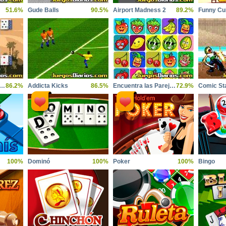
51.6%
Gude Balls
90.5%
Airport Madness 2
89.2%
Funny Cu
ent Persia Solitaire
86.2%
Addicta Kicks
86.5%
Encuentra las Parejas Frutas
72.9%
Comic Sta
100%
Dominó
100%
Poker
100%
Bingo