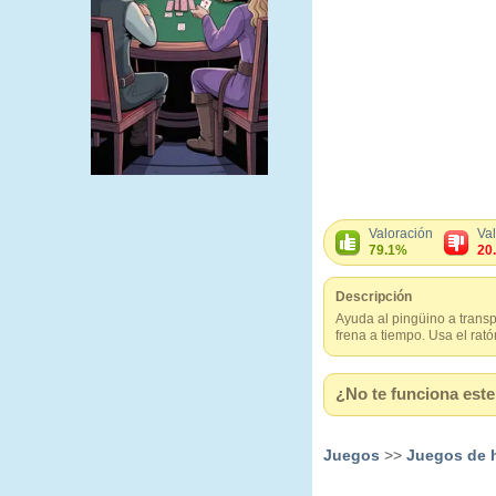
Valoración
Va
79.1%
20
Descripción
Ayuda al pingüino a transp
frena a tiempo. Usa el rat
¿No te funciona este 
Juegos
>>
Juegos de 