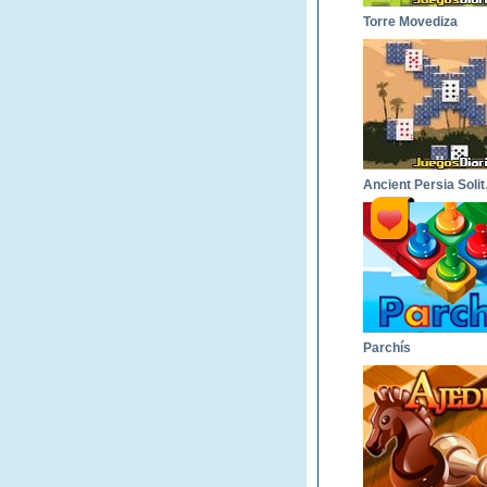
Torre Movediza
Anci
Parchís