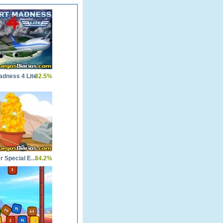
adness 4 Lite
82.5%
Gold Miner Special Edition
84.2%