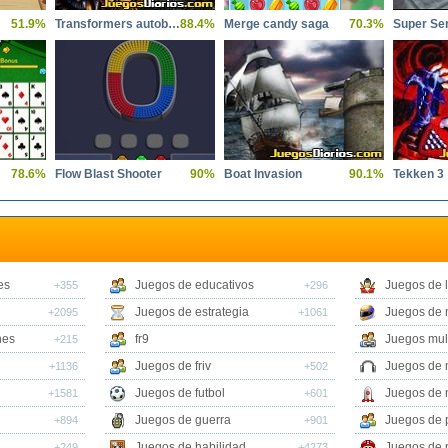
51.9%
Transformers autobot Stronghold
88.4%
Merge candy saga
70.3%
Super Se
78.6%
Flow Blast Shooter
90%
Boat Invasion
90.1%
Tekken 3
es
Juegos de educativos
Juegos de 
+355
+296
Juegos de estrategia
Juegos de 
+2095
+1061
nes
fr9
Juegos mul
+215
Juegos de friv
Juegos de 
+1136
+502
Juegos de futbol
Juegos de 
+1581
+601
Juegos de guerra
Juegos de 
+894
+901
Juegos de habilidad
Juegos de 
+249
+4273