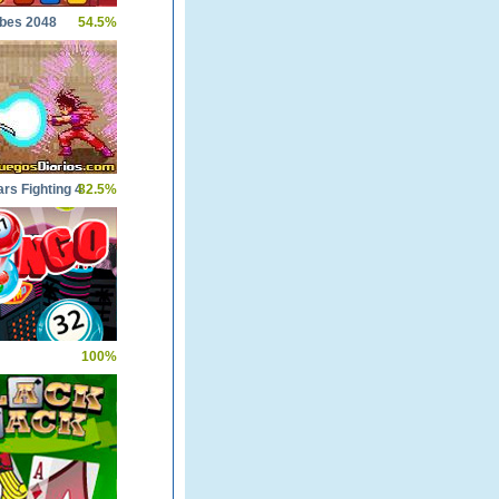
bes 2048
54.5%
rs Fighting 4
82.5%
100%