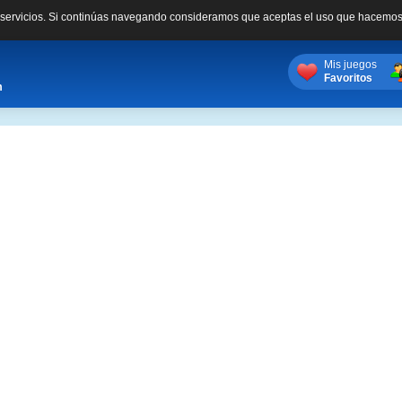
s servicios. Si continúas navegando consideramos que aceptas el uso que hacemos
Mis juegos
Favoritos
m