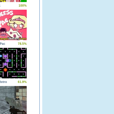
k
100%
 Pac
78.5%
etro
61.9%