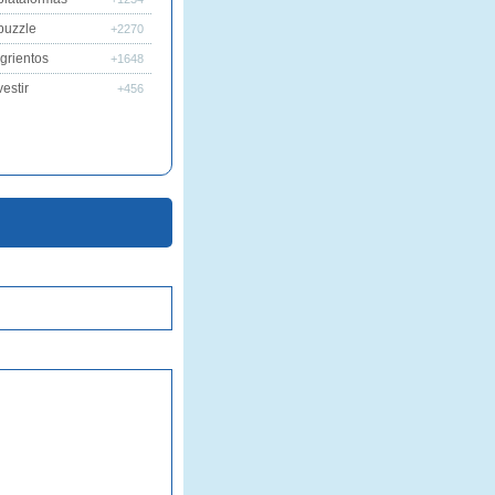
puzzle
+2270
grientos
+1648
estir
+456