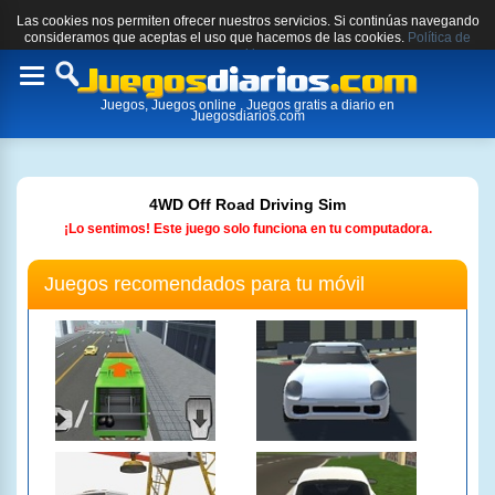
Las cookies nos permiten ofrecer nuestros servicios. Si continúas navegando
consideramos que aceptas el uso que hacemos de las cookies.
Política de
cookies.
Toggle
Juegos, Juegos online , Juegos gratis a diario en
navigation
Juegosdiarios.com
4WD Off Road Driving Sim
¡Lo sentimos! Este juego solo funciona en tu computadora.
Juegos recomendados para tu móvil