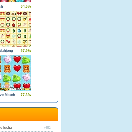
sh
64.6%
Mahjong
57.9%
ve Match
77.3%
e lucha
+652