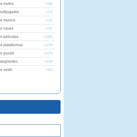
de motos
+988
ultijugador
+172
de musica
+131
de naves
+797
e peliculas
+1084
e plataformas
+1234
e puzzle
+2270
angrientos
+1648
e vestir
+456