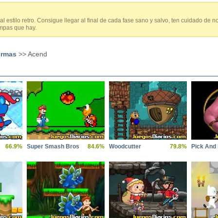
 estilo retro. Consigue llegar al final de cada fase sano y salvo, ten cuidado de no
ampas que hay.
ormas
>> Acend
66.9%
Super Smash Bros
84.6%
Woodcutter
79.8%
Pick And