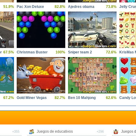
51.9%
Pac Xon Deluxe
82.8%
Ajedres obama
73.8%
Jelly Cru
or
67.5%
Christmas Buster
100%
Sniper team 2
72.6%
KrisMas 
67.2%
Gold Miner Vegas
82.7%
Ben 10 Mahjong
62.6%
Candy Lo
Juegos de educativos
Juegos d
+355
+296