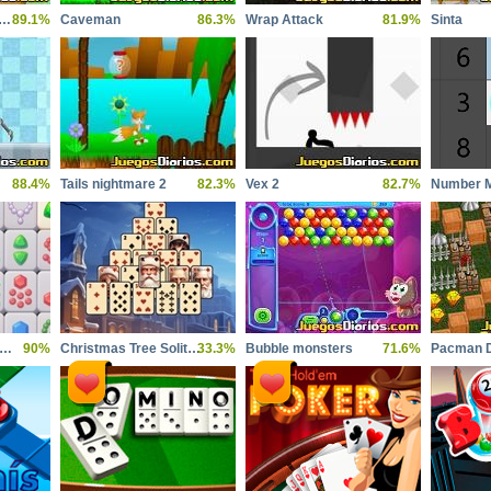
super chicken sisters
89.1%
Caveman
86.3%
Wrap Attack
81.9%
Sinta
88.4%
Tails nightmare 2
82.3%
Vex 2
82.7%
Number 
ily Jewels Blitz Mahjong
90%
Christmas Tree Solitaire
33.3%
Bubble monsters
71.6%