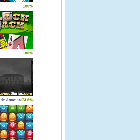
100%
k
100%
a de Anamara
74.6%