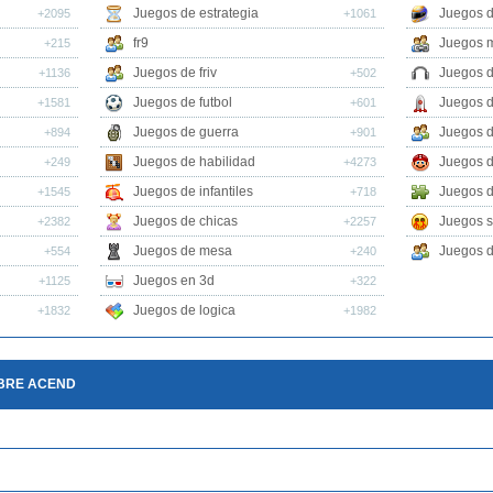
Juegos de estrategia
Juegos 
+2095
+1061
fr9
Juegos m
+215
Juegos de friv
Juegos 
+1136
+502
Juegos de futbol
Juegos 
+1581
+601
Juegos de guerra
Juegos d
+894
+901
Juegos de habilidad
Juegos d
+249
+4273
Juegos de infantiles
Juegos d
+1545
+718
Juegos de chicas
Juegos s
+2382
+2257
Juegos de mesa
Juegos d
+554
+240
Juegos en 3d
+1125
+322
Juegos de logica
+1832
+1982
OBRE ACEND