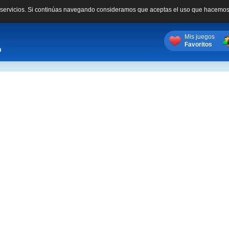
s servicios. Si continúas navegando consideramos que aceptas el uso que hacemos
Mis juegos
Favoritos
m