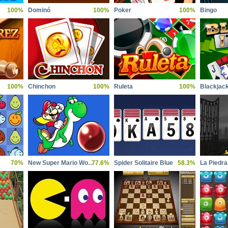
100%
Dominó
100%
Poker
100%
Bingo
100%
Chinchon
100%
Ruleta
100%
Blackjac
70%
New Super Mario World 1 The Twelve Magic Orbs
77.6%
Spider Solitaire Blue
58.3%
La Piedr