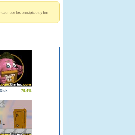
 caer por los precipicios y ten
 Dick
79.4%