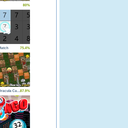
80%
Match
75.4%
Pacman Dracula Castle
87.9%