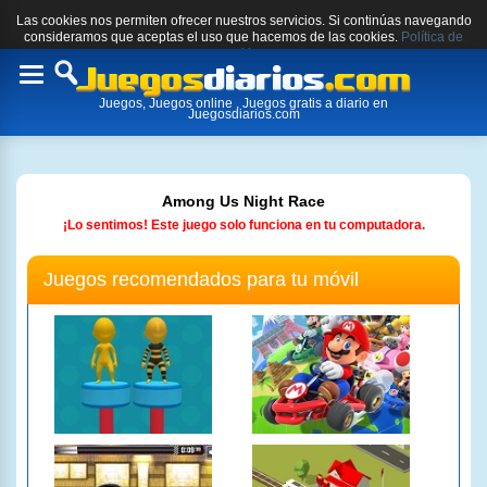
Las cookies nos permiten ofrecer nuestros servicios. Si continúas navegando
consideramos que aceptas el uso que hacemos de las cookies.
Política de
cookies.
Toggle
Juegos, Juegos online , Juegos gratis a diario en
navigation
Juegosdiarios.com
Among Us Night Race
¡Lo sentimos! Este juego solo funciona en tu computadora.
Juegos recomendados para tu móvil