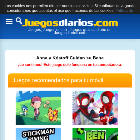
Las cookies nos permiten ofrecer nuestros servicios. Si continúas navegando
consideramos que aceptas el uso que hacemos de las cookies.
Política de
cookies.
Toggle
Juegos, Juegos online , Juegos gratis a diario en
navigation
Juegosdiarios.com
Anna y Kristoff Cuidan su Bebe
¡Lo sentimos! Este juego solo funciona en tu computadora.
Juegos recomendados para tu móvil