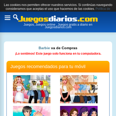
Las cookies nos permiten ofrecer nuestros servicios. Si continúas navegando
consideramos que aceptas el uso que hacemos de las cookies.
Política de
cookies.
Toggle
Juegos, Juegos online , Juegos gratis a diario en
navigation
Juegosdiarios.com
Barbie
va de Compras
¡Lo sentimos! Este juego solo funciona en tu computadora.
Juegos recomendados para tu móvil