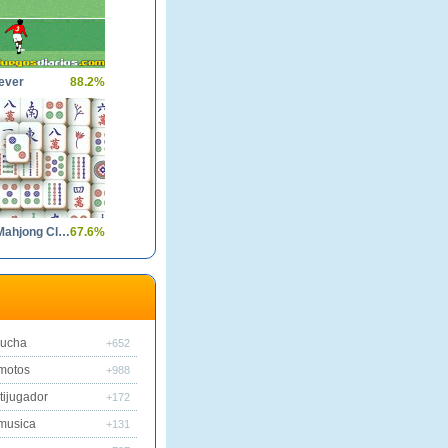
ever
88.2%
Solitaire Mahjong Classic
67.6%
lucha
+652
motos
+988
tijugador
+172
musica
+131