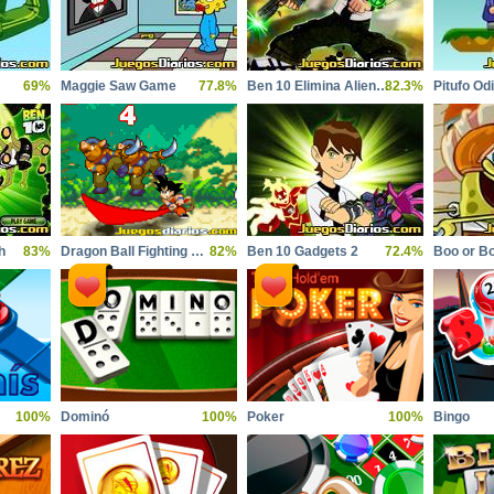
69%
Maggie Saw Game
77.8%
Ben 10 Elimina Alienigenas
82.3%
Pitufo Od
h
83%
Dragon Ball Fighting 2.6
82%
Ben 10 Gadgets 2
72.4%
Boo or B
100%
Dominó
100%
Poker
100%
Bingo