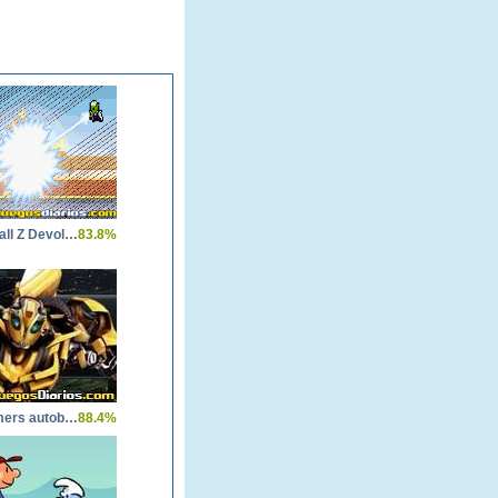
Dragon Ball Z Devolution
83.8%
Transformers autobot Stronghold
88.4%