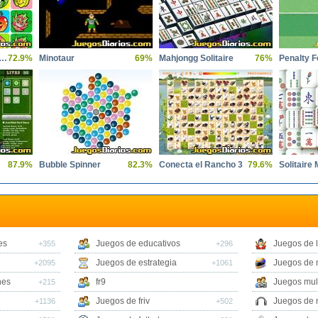
entra las Parejas Frutas
72.9%
Minotaur
69%
Mahjongg Solitaire
76%
Penalty F
87.9%
Bubble Spinner
82.3%
Conecta el Rancho 3
79.6%
es
Juegos de educativos
Juegos de 
+355
+296
Juegos de estrategia
Juegos de 
+2095
+1061
nes
fr9
Juegos mul
+215
Juegos de friv
Juegos de 
+1136
+502