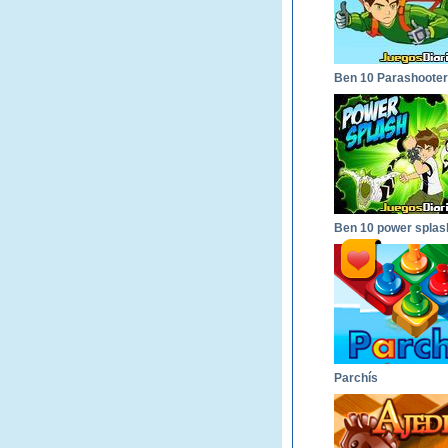
Ben 10 Parashooter
Ben 10 power splas
Parchís