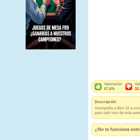
Valoración
Va
67.8%
32
Descripción
Acompaña a Ben 10 a condu
para salir vivo de esta ave
¿No te funciona este 