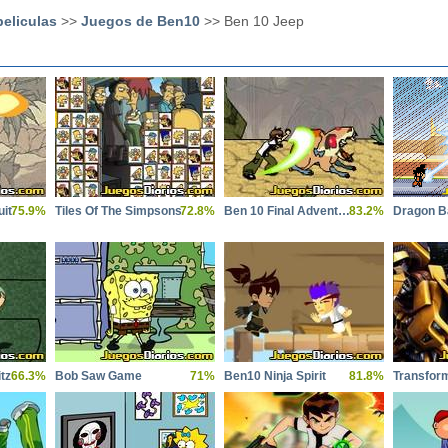
eliculas
>>
Juegos de Ben10
>> Ben 10 Jeep
it
75.9%
Tiles Of The Simpsons
72.8%
Ben 10 Final Adventure
83.2%
tz
66.3%
Bob Saw Game
71%
Ben10 Ninja Spirit
81.8%