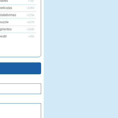
naves
+797
peliculas
+1084
plataformas
+1234
puzzle
+2270
grientos
+1648
estir
+456