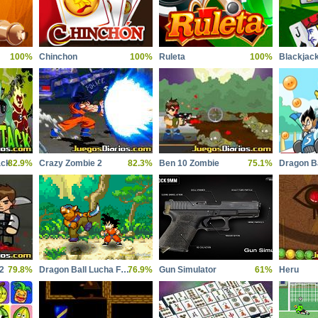
100%
Chinchon
100%
Ruleta
100%
Blackjac
ack
82.9%
Crazy Zombie 2
82.3%
Ben 10 Zombie
75.1%
Dragon Ba
2
79.8%
Dragon Ball Lucha Feroz 2
76.9%
Gun Simulator
61%
Heru