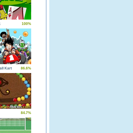
k
100%
ll Kart
86.6%
84.7%