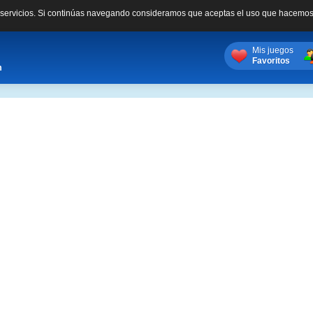
s servicios. Si continúas navegando consideramos que aceptas el uso que hacemos
Mis juegos
Favoritos
m