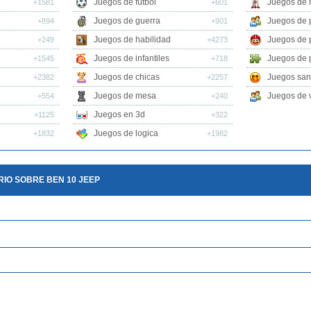
Juegos de futbol
Juegos de 
+1581
+601
Juegos de guerra
Juegos de 
+894
+901
Juegos de habilidad
Juegos de 
+249
+4273
Juegos de infantiles
Juegos de 
+1545
+718
Juegos de chicas
Juegos san
+2382
+2257
Juegos de mesa
Juegos de v
+554
+240
Juegos en 3d
+1125
+322
Juegos de logica
+1832
+1982
IO SOBRE BEN 10 JEEP