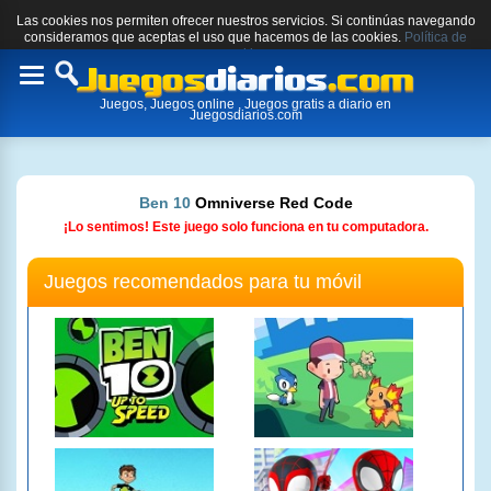
Las cookies nos permiten ofrecer nuestros servicios. Si continúas navegando
consideramos que aceptas el uso que hacemos de las cookies.
Política de
cookies.
Toggle
Juegos, Juegos online , Juegos gratis a diario en
navigation
Juegosdiarios.com
Ben 10
Omniverse Red Code
¡Lo sentimos! Este juego solo funciona en tu computadora.
Juegos recomendados para tu móvil