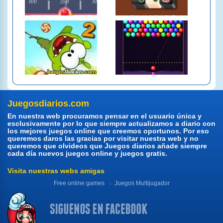
Juegosdiarios.com
En nuestra web procuramos pensar en el usuario única y
esclusivamente por lo que siempre actualizamos a diario con
los mejores juegos online que creemos oportunos. Por eso
queremos daros las gracias por visitar nuestra web y no
queremos que olvideos que Juegos diarios añade siempre
cada día nuevos juegos online y juegos gratis.
Visita nuestras webs amigas
Free online games
Juegos Multijugador