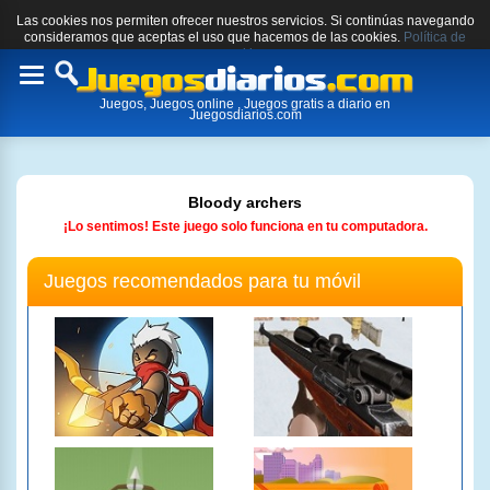
Las cookies nos permiten ofrecer nuestros servicios. Si continúas navegando
consideramos que aceptas el uso que hacemos de las cookies.
Política de
cookies.
Toggle
Juegos, Juegos online , Juegos gratis a diario en
navigation
Juegosdiarios.com
Bloody archers
¡Lo sentimos! Este juego solo funciona en tu computadora.
Juegos recomendados para tu móvil