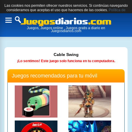
Las cookies nos permiten ofrecer nuestros servicios. Si continúas navegando
consideramos que aceptas el uso que hacemos de las cookies.
Política de
cookies.
Toggle
Juegos, Juegos online , Juegos gratis a diario en
navigation
Juegosdiarios.com
Cable Swing
¡Lo sentimos! Este juego solo funciona en tu computadora.
Juegos recomendados para tu móvil