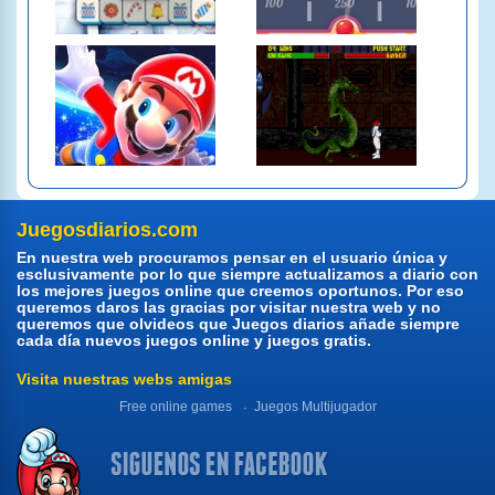
Juegosdiarios.com
En nuestra web procuramos pensar en el usuario única y
esclusivamente por lo que siempre actualizamos a diario con
los mejores juegos online que creemos oportunos. Por eso
queremos daros las gracias por visitar nuestra web y no
queremos que olvideos que Juegos diarios añade siempre
cada día nuevos juegos online y juegos gratis.
Visita nuestras webs amigas
Free online games
Juegos Multijugador