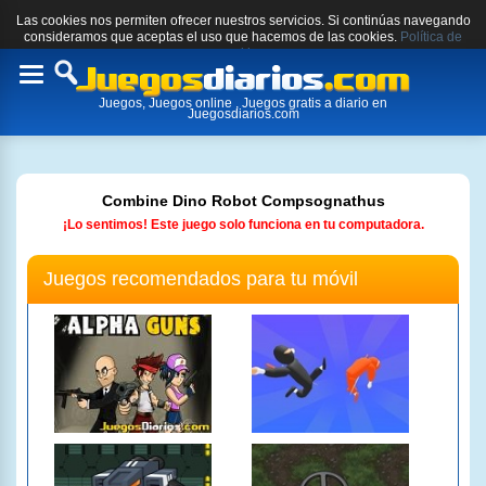
Las cookies nos permiten ofrecer nuestros servicios. Si continúas navegando
consideramos que aceptas el uso que hacemos de las cookies.
Política de
cookies.
Toggle
Juegos, Juegos online , Juegos gratis a diario en
navigation
Juegosdiarios.com
Combine Dino Robot Compsognathus
¡Lo sentimos! Este juego solo funciona en tu computadora.
Juegos recomendados para tu móvil