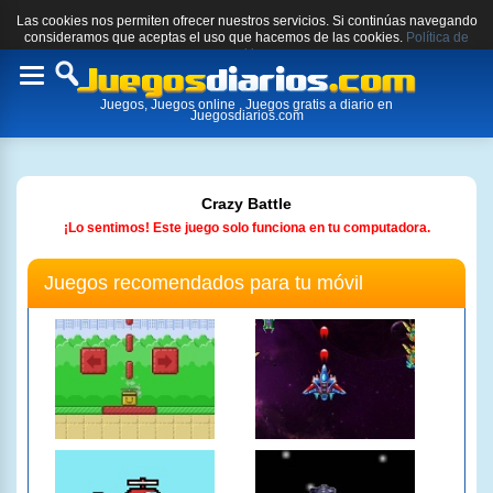
Las cookies nos permiten ofrecer nuestros servicios. Si continúas navegando
consideramos que aceptas el uso que hacemos de las cookies.
Política de
cookies.
Toggle
Juegos, Juegos online , Juegos gratis a diario en
navigation
Juegosdiarios.com
Crazy Battle
¡Lo sentimos! Este juego solo funciona en tu computadora.
Juegos recomendados para tu móvil