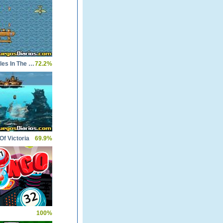
1942 Battles In The Sky
72.2%
f Victoria
69.9%
100%