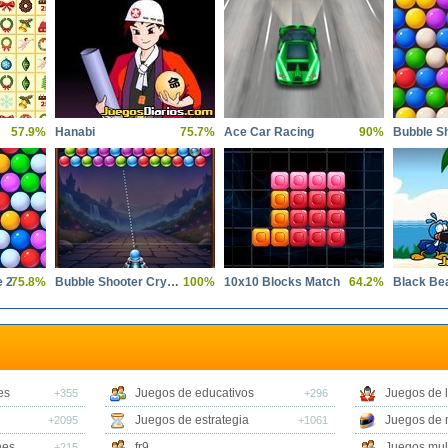
57.9%
Hanabi
75.7%
Ace Car Racing
90%
e 2
75.8%
Bubble Shooter Crystal Hunt
100%
10x10 Blocks Match
64.2%
Black Be
es
Juegos de educativos
Juegos de 
+355
+296
Juegos de estrategia
Juegos de 
+2095
+1061
nes
fr9
Juegos mul
+215