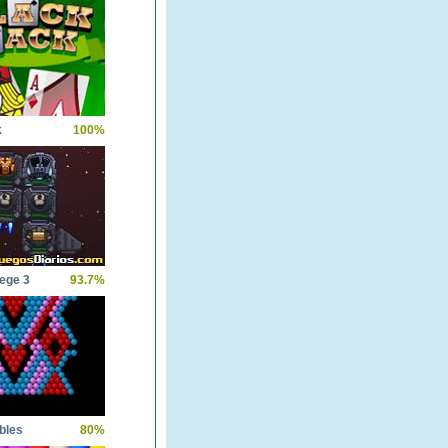
k
100%
ege 3
93.7%
bles
80%