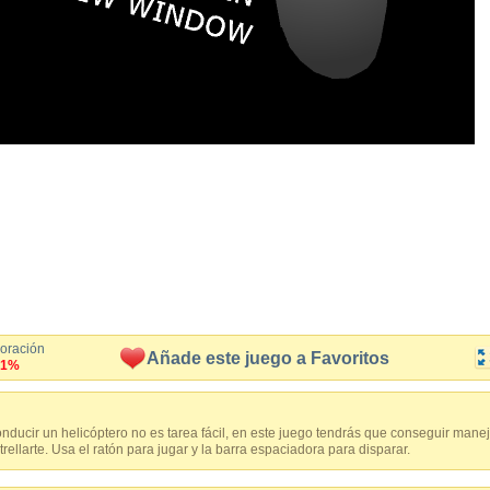
loración
Añade este juego a Favoritos
.1%
ucir un helicóptero no es tarea fácil, en este juego tendrás que conseguir manej
ellarte. Usa el ratón para jugar y la barra espaciadora para disparar.