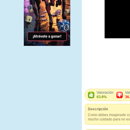
Valoración
Va
63.9%
36
Descripción
Como debes imaginarte cond
mucho cuidado para no estr