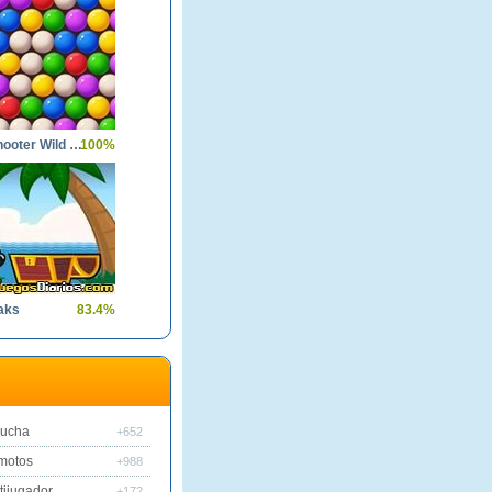
Bubble Shooter Wild West
100%
aks
83.4%
lucha
+652
motos
+988
tijugador
+172