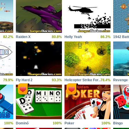
82.2%
Raiden X
80.8%
Helly Yeah
86.3%
79.9%
Fly Hard 2
93.3%
Helicopter Strike Force
78.4%
Revenge O
100%
Dominó
100%
Poker
100%
Bingo