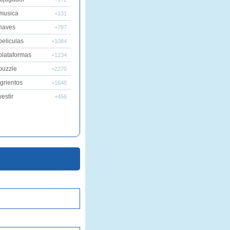
musica
+131
naves
+797
peliculas
+1084
plataformas
+1234
puzzle
+2270
grientos
+1648
estir
+456