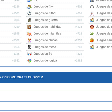
Juegos de friv
Juegos de 
+1136
+502
Juegos de futbol
Juegos de 
+1581
+601
Juegos de guerra
Juegos de 
+894
+901
Juegos de habilidad
Juegos de 
+249
+4273
Juegos de infantiles
Juegos de 
+1545
+718
Juegos de chicas
Juegos san
+2382
+2257
Juegos de mesa
Juegos de v
+554
+240
Juegos en 3d
+1125
+322
Juegos de logica
+1832
+1982
RIO SOBRE CRAZY CHOPPER