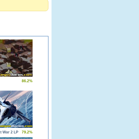
86.2%
t War 2 LP
79.2%