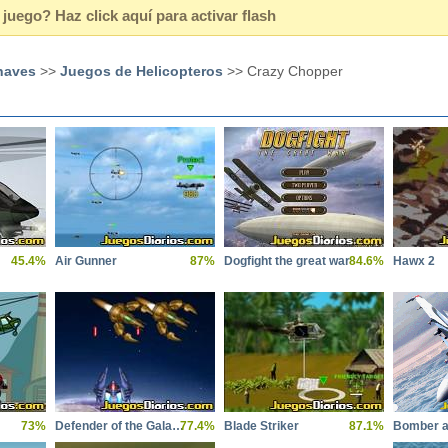
juego? Haz click aquí para activar flash
naves
>>
Juegos de Helicopteros
>> Crazy Chopper
45.4%
Air Gunner
87%
Dogfight the great war
84.6%
Hawx 2
73%
Defender of the Galaxy
77.4%
Blade Striker
87.1%
Bomber a