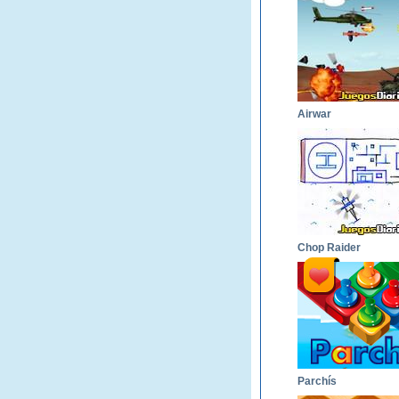
Airwar
Chop Raider
Parchís