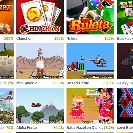
100%
Chinchon
100%
Ruleta
100%
Blackjac
e
70.6%
Into Space 2
83.2%
Desert Battle
80.9%
Galaxy Si
op
75%
Alpha Force
76.9%
Baby Hazel en Disney
78.7%
Love Bub