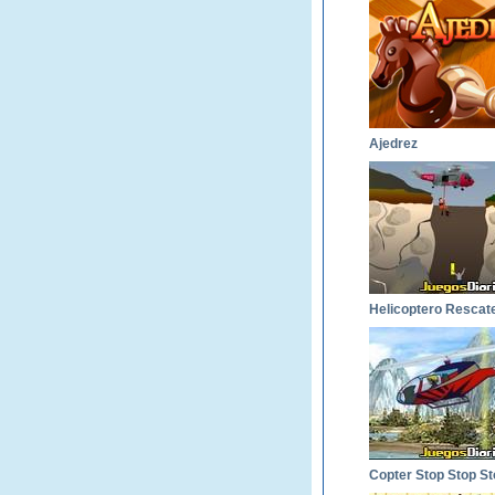
Ajedrez
Helicoptero Rescat
Copter Stop Stop St